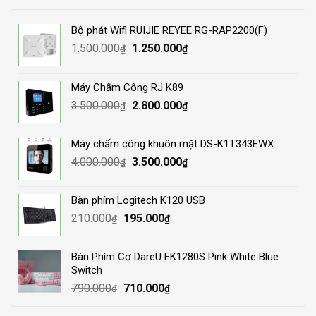
Bộ phát Wifi RUIJIE REYEE RG-RAP2200(F)
Original
Current
1.500.000
1.250.000
₫
₫
price
price
was:
is:
Máy Chấm Công RJ K89
1.500.000₫.
1.250.000₫.
Original
Current
3.500.000
2.800.000
₫
₫
price
price
was:
is:
Máy chấm công khuôn mặt DS-K1T343EWX
3.500.000₫.
2.800.000₫.
Original
Current
4.000.000
3.500.000
₫
₫
price
price
was:
is:
Bàn phím Logitech K120 USB
4.000.000₫.
3.500.000₫.
Original
Current
210.000
195.000
₫
₫
price
price
was:
is:
Bàn Phím Cơ DareU EK1280S Pink White Blue
210.000₫.
195.000₫.
Switch
Original
Current
790.000
710.000
₫
₫
price
price