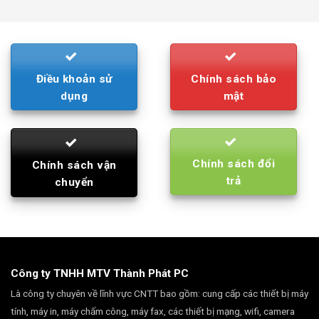
was:
is:
790.000₫.
710.000₫.
Điều khoản sử
Chính sách bảo
dụng
mật
Chính sách đổi
Chính sách vận
trả
chuyển
Công ty TNHH MTV Thành Phát PC
Là công ty chuyên về lĩnh vực CNTT bao gồm: cung cấp các thiết bị máy
tính, máy in, máy chấm công, máy fax, các thiết bị mạng, wifi, camera