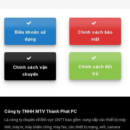
was:
is:
790.000₫.
710.000₫.
Điều khoản sử
Chính sách bảo
dụng
mật
Chính sách đổi
Chính sách vận
trả
chuyển
Công ty TNHH MTV Thành Phát PC
Là công ty chuyên về lĩnh vực CNTT bao gồm: cung cấp các thiết bị máy
tính, máy in, máy chấm công, máy fax, các thiết bị mạng, wifi, camera