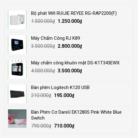
Bộ phát Wifi RUIJIE REYEE RG-RAP2200(F)
Original
Current
1.500.000
1.250.000
₫
₫
price
price
was:
is:
Máy Chấm Công RJ K89
1.500.000₫.
1.250.000₫.
Original
Current
3.500.000
2.800.000
₫
₫
price
price
was:
is:
Máy chấm công khuôn mặt DS-K1T343EWX
3.500.000₫.
2.800.000₫.
Original
Current
4.000.000
3.500.000
₫
₫
price
price
was:
is:
Bàn phím Logitech K120 USB
4.000.000₫.
3.500.000₫.
Original
Current
210.000
195.000
₫
₫
price
price
was:
is:
Bàn Phím Cơ DareU EK1280S Pink White Blue
210.000₫.
195.000₫.
Switch
Original
Current
790.000
710.000
₫
₫
price
price