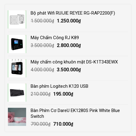
Bộ phát Wifi RUIJIE REYEE RG-RAP2200(F)
Original
Current
1.500.000
1.250.000
₫
₫
price
price
was:
is:
Máy Chấm Công RJ K89
1.500.000₫.
1.250.000₫.
Original
Current
3.500.000
2.800.000
₫
₫
price
price
was:
is:
Máy chấm công khuôn mặt DS-K1T343EWX
3.500.000₫.
2.800.000₫.
Original
Current
4.000.000
3.500.000
₫
₫
price
price
was:
is:
Bàn phím Logitech K120 USB
4.000.000₫.
3.500.000₫.
Original
Current
210.000
195.000
₫
₫
price
price
was:
is:
Bàn Phím Cơ DareU EK1280S Pink White Blue
210.000₫.
195.000₫.
Switch
Original
Current
790.000
710.000
₫
₫
price
price