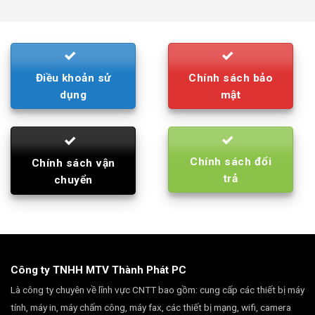
was:
is:
790.000₫.
710.000₫.
Điều khoản sử
Chính sách bảo
dụng
mật
Chính sách đổi
Chính sách vận
trả
chuyển
Công ty TNHH MTV Thành Phát PC
Là công ty chuyên về lĩnh vực CNTT bao gồm: cung cấp các thiết bị máy
tính, máy in, máy chấm công, máy fax, các thiết bị mạng, wifi, camera