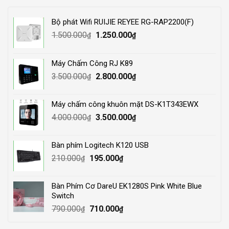
Bộ phát Wifi RUIJIE REYEE RG-RAP2200(F)
Original
Current
1.500.000
1.250.000
₫
₫
price
price
was:
is:
Máy Chấm Công RJ K89
1.500.000₫.
1.250.000₫.
Original
Current
3.500.000
2.800.000
₫
₫
price
price
was:
is:
Máy chấm công khuôn mặt DS-K1T343EWX
3.500.000₫.
2.800.000₫.
Original
Current
4.000.000
3.500.000
₫
₫
price
price
was:
is:
Bàn phím Logitech K120 USB
4.000.000₫.
3.500.000₫.
Original
Current
210.000
195.000
₫
₫
price
price
was:
is:
Bàn Phím Cơ DareU EK1280S Pink White Blue
210.000₫.
195.000₫.
Switch
Original
Current
790.000
710.000
₫
₫
price
price