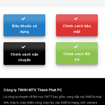
was:
is:
790.000₫.
710.000₫.
Điều khoản sử
Chính sách bảo
dụng
mật
Chính sách đổi
Chính sách vận
trả
chuyển
Công ty TNHH MTV Thành Phát PC
Là công ty chuyên về lĩnh vực CNTT bao gồm: cung cấp các thiết bị máy
tính, máy in, máy chấm công, máy fax, các thiết bị mạng, wifi, camera