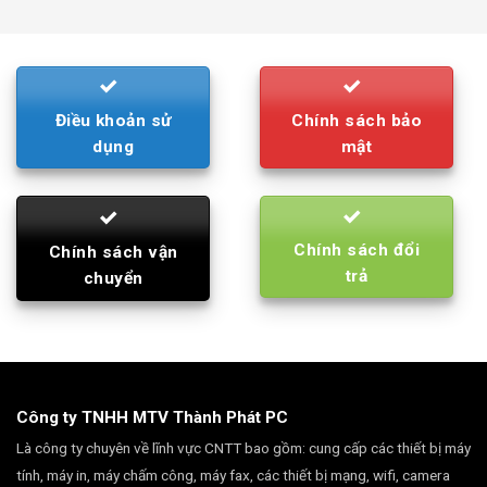
was:
is:
790.000₫.
710.000₫.
Điều khoản sử
Chính sách bảo
dụng
mật
Chính sách đổi
Chính sách vận
trả
chuyển
Công ty TNHH MTV Thành Phát PC
Là công ty chuyên về lĩnh vực CNTT bao gồm: cung cấp các thiết bị máy
tính, máy in, máy chấm công, máy fax, các thiết bị mạng, wifi, camera