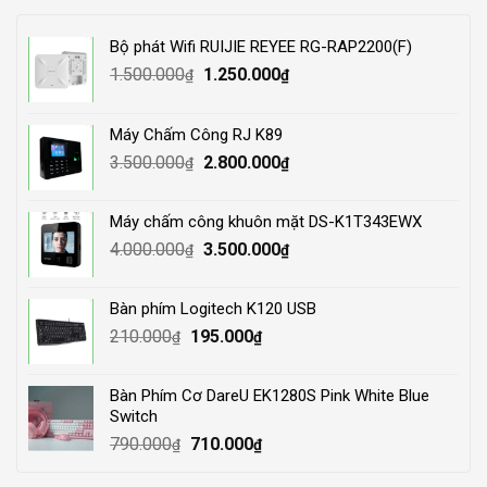
Bộ phát Wifi RUIJIE REYEE RG-RAP2200(F)
Original
Current
1.500.000
1.250.000
₫
₫
price
price
was:
is:
Máy Chấm Công RJ K89
1.500.000₫.
1.250.000₫.
Original
Current
3.500.000
2.800.000
₫
₫
price
price
was:
is:
Máy chấm công khuôn mặt DS-K1T343EWX
3.500.000₫.
2.800.000₫.
Original
Current
4.000.000
3.500.000
₫
₫
price
price
was:
is:
Bàn phím Logitech K120 USB
4.000.000₫.
3.500.000₫.
Original
Current
210.000
195.000
₫
₫
price
price
was:
is:
Bàn Phím Cơ DareU EK1280S Pink White Blue
210.000₫.
195.000₫.
Switch
Original
Current
790.000
710.000
₫
₫
price
price