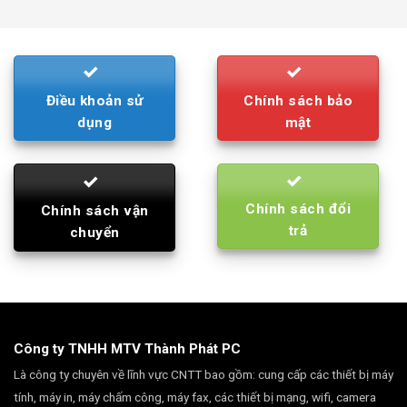
was:
is:
790.000₫.
710.000₫.
Điều khoản sử
Chính sách bảo
dụng
mật
Chính sách đổi
Chính sách vận
trả
chuyển
Công ty TNHH MTV Thành Phát PC
Là công ty chuyên về lĩnh vực CNTT bao gồm: cung cấp các thiết bị máy
tính, máy in, máy chấm công, máy fax, các thiết bị mạng, wifi, camera