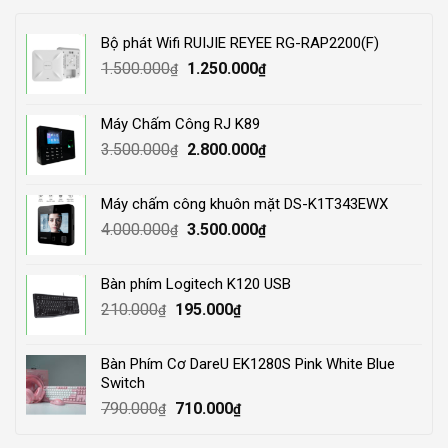
Bộ phát Wifi RUIJIE REYEE RG-RAP2200(F)
Original
Current
1.500.000
1.250.000
₫
₫
price
price
was:
is:
Máy Chấm Công RJ K89
1.500.000₫.
1.250.000₫.
Original
Current
3.500.000
2.800.000
₫
₫
price
price
was:
is:
Máy chấm công khuôn mặt DS-K1T343EWX
3.500.000₫.
2.800.000₫.
Original
Current
4.000.000
3.500.000
₫
₫
price
price
was:
is:
Bàn phím Logitech K120 USB
4.000.000₫.
3.500.000₫.
Original
Current
210.000
195.000
₫
₫
price
price
was:
is:
Bàn Phím Cơ DareU EK1280S Pink White Blue
210.000₫.
195.000₫.
Switch
Original
Current
790.000
710.000
₫
₫
price
price