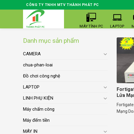
Skip
CÔNG TY TNHH MTV THÀNH PHÁT PC
to
content
MÁY TÍNH PC
LAPTOP
M
Danh mục sản phẩm
CAMERA
chua-phan-loai
Đồ chơi công nghệ
LAPTOP
Fortiga
Lửa Mạ
LINH PHỤ KIỆN
Fortigate
Máy chấm công
Mạng Doa
Máy đếm tiền
MÁY IN