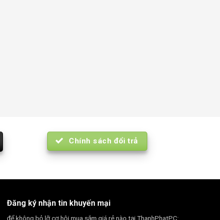
Chính sách đổi trả
Đăng ký nhận tin khuyến mại
để không bỏ lỡ cơ hội mua sắm giá rẻ nào tại ThanhPhatPC: