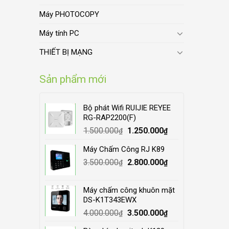
Máy PHOTOCOPY
Máy tính PC
THIẾT BỊ MẠNG
Sản phẩm mới
Bộ phát Wifi RUIJIE REYEE
RG-RAP2200(F)
Original
Current
1.500.000
1.250.000
₫
₫
price
price
Máy Chấm Công RJ K89
was:
is:
Original
Current
3.500.000
1.500.000₫.
2.800.000
1.250.000₫.
₫
₫
price
price
was:
is:
Máy chấm công khuôn mặt
3.500.000₫.
2.800.000₫.
DS-K1T343EWX
Original
Current
4.000.000
3.500.000
₫
₫
price
price