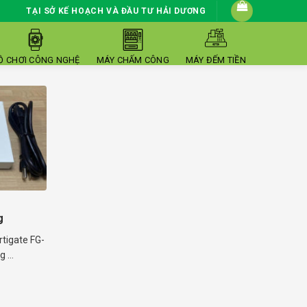
TẠI SỞ KẾ HOẠCH VÀ ĐẦU TƯ HẢI DƯƠNG
Ồ CHƠI CÔNG NGHỆ
MÁY CHẤM CÔNG
MÁY ĐẾM TIỀN
g
rtigate FG-
 ...