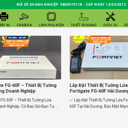
MÃ SỐ DOANH NGHIỆP: 0800975118 - CẤP NGÀY 13/03/2012
ÁY IN
CAMERA
LINH PHỤ KIỆN
THIẾT BỊ MẠNG
DỊCH VỤ
Đ
te FG-60F – Thiết Bị Tường
Lắp Đặt Thiết Bị Tường Lửa
ng Doanh Nghiệp
Fortigate FG-60F Hải Dươn
 FG-60F – Thiết Bị Tường Lửa
✅ Lắp Đặt Thiết Bị Tường Lửa Fo
nh Nghiệp. Có Bao Giờ Bạn Tự ...
60F Tại Hải Dương. Bảo Mật Mạng