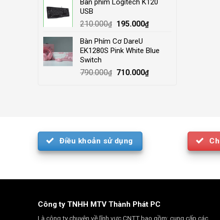
Bàn phím Logitech K120
was:
is:
USB
4.000.000₫.
3.500.000₫.
Original
Current
210.000
195.000
₫
₫
price
price
Bàn Phím Cơ DareU
was:
is:
EK1280S Pink White Blue
210.000₫.
195.000₫.
Switch
Original
Current
790.000
710.000
₫
₫
price
price
was:
is:
790.000₫.
710.000₫.
Điều khoản sử dụng
Ch
Công ty TNHH MTV Thành Phát PC
Là công ty chuyên về lĩnh vực CNTT bao gồm: cung cấp các