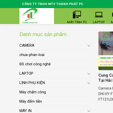
Skip
CÔNG TY TNHH MTV THÀNH PHÁT PC
to
content
MÁY TÍNH PC
LAPTOP
M
Danh mục sản phẩm
CAMERA
chua-phan-loai
Đồ chơi công nghệ
LAPTOP
Cung C
Tại Hải
LINH PHỤ KIỆN
Camera 
Máy chấm công
DHI-HY-
FT121LDP 
Máy đếm tiền
MÁY IN