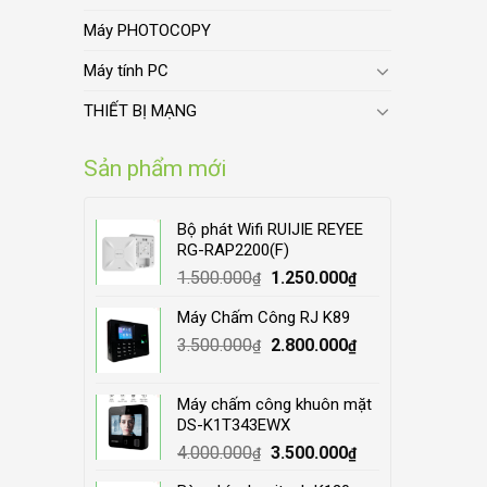
Máy PHOTOCOPY
Máy tính PC
THIẾT BỊ MẠNG
Sản phẩm mới
Bộ phát Wifi RUIJIE REYEE
RG-RAP2200(F)
Original
Current
1.500.000
1.250.000
₫
₫
price
price
Máy Chấm Công RJ K89
was:
is:
Original
Current
3.500.000
1.500.000₫.
2.800.000
1.250.000₫.
₫
₫
price
price
was:
is:
Máy chấm công khuôn mặt
3.500.000₫.
2.800.000₫.
DS-K1T343EWX
Original
Current
4.000.000
3.500.000
₫
₫
price
price