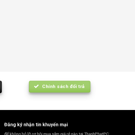
Chính sách đổi trả
Đăng ký nhận tin khuyến mại
để không bỏ lỡ cơ hội mua sắm giá rẻ nào tại ThanhPhatPC: