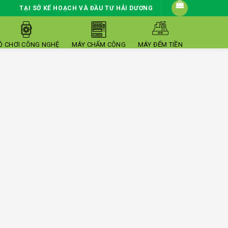
TẠI SỞ KẾ HOẠCH VÀ ĐẦU TƯ HẢI DƯƠNG
Ồ CHƠI CÔNG NGHỆ
MÁY CHẤM CÔNG
MÁY ĐẾM TIỀN