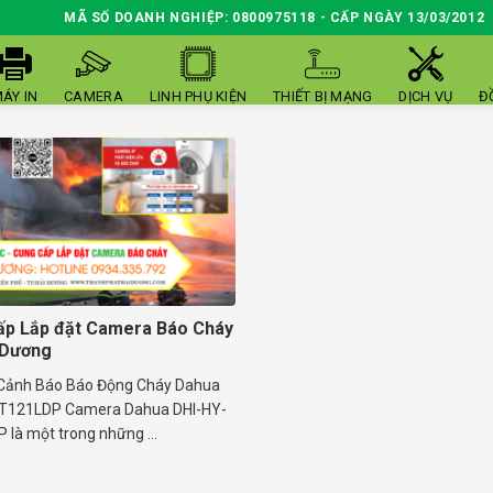
MÃ SỐ DOANH NGHIỆP: 0800975118 - CẤP NGÀY 13/03/2012
ÁY IN
CAMERA
LINH PHỤ KIỆN
THIẾT BỊ MẠNG
DỊCH VỤ
Đ
ấp Lắp đặt Camera Báo Cháy
 Dương
Cảnh Báo Báo Động Cháy Dahua
FT121LDP Camera Dahua DHI-HY-
là một trong những ...