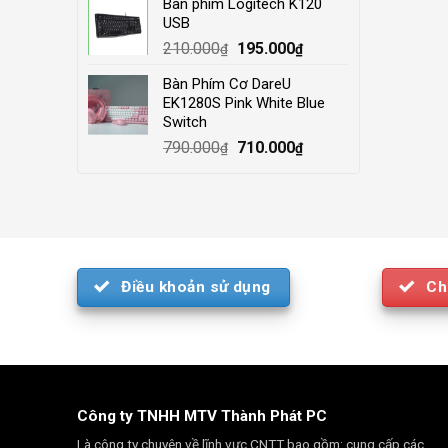
Bàn phím Logitech K120
was:
is:
USB
4.000.000₫.
3.500.000₫.
Original
Current
210.000
195.000
₫
₫
price
price
Bàn Phím Cơ DareU
was:
is:
EK1280S Pink White Blue
210.000₫.
195.000₫.
Switch
Original
Current
790.000
710.000
₫
₫
price
price
was:
is:
790.000₫.
710.000₫.
Điều khoản sử dụng
Ch
Công ty TNHH MTV Thành Phát PC
Là công ty chuyên về lĩnh vực CNTT bao gồm: cung cấp các