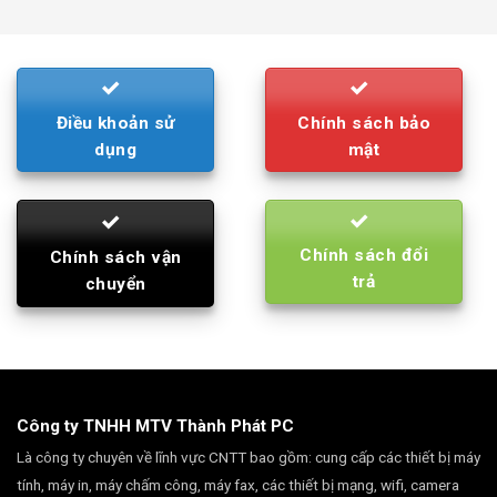
was:
is:
790.000₫.
710.000₫.
Điều khoản sử
Chính sách bảo
dụng
mật
Chính sách đổi
Chính sách vận
trả
chuyển
Công ty TNHH MTV Thành Phát PC
Là công ty chuyên về lĩnh vực CNTT bao gồm: cung cấp các thiết bị máy
tính, máy in, máy chấm công, máy fax, các thiết bị mạng, wifi, camera