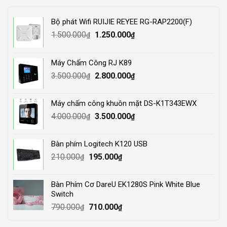
Bộ phát Wifi RUIJIE REYEE RG-RAP2200(F)
Original
Current
1.500.000
1.250.000
₫
₫
price
price
was:
is:
Máy Chấm Công RJ K89
1.500.000₫.
1.250.000₫.
Original
Current
3.500.000
2.800.000
₫
₫
price
price
was:
is:
Máy chấm công khuôn mặt DS-K1T343EWX
3.500.000₫.
2.800.000₫.
Original
Current
4.000.000
3.500.000
₫
₫
price
price
was:
is:
Bàn phím Logitech K120 USB
4.000.000₫.
3.500.000₫.
Original
Current
210.000
195.000
₫
₫
price
price
was:
is:
Bàn Phím Cơ DareU EK1280S Pink White Blue
210.000₫.
195.000₫.
Switch
Original
Current
790.000
710.000
₫
₫
price
price