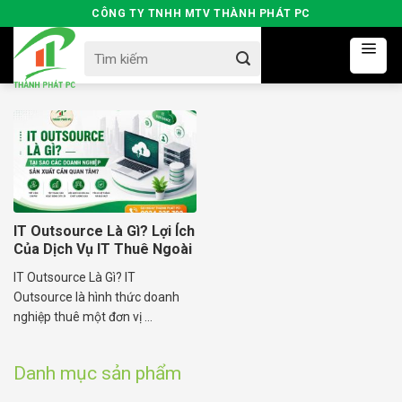
Skip
CÔNG TY TNHH MTV THÀNH PHÁT PC
to
Search
content
for:
IT Outsource Là Gì? Lợi Ích
Của Dịch Vụ IT Thuê Ngoài
Cho Doanh Nghiệp
IT Outsource Là Gì? IT
Outsource là hình thức doanh
nghiệp thuê một đơn vị ...
Danh mục sản phẩm