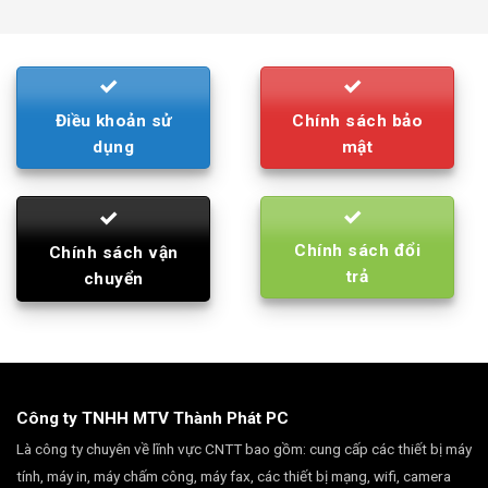
was:
is:
790.000₫.
710.000₫.
Điều khoản sử
Chính sách bảo
dụng
mật
Chính sách đổi
Chính sách vận
trả
chuyển
Công ty TNHH MTV Thành Phát PC
Là công ty chuyên về lĩnh vực CNTT bao gồm: cung cấp các thiết bị máy
tính, máy in, máy chấm công, máy fax, các thiết bị mạng, wifi, camera