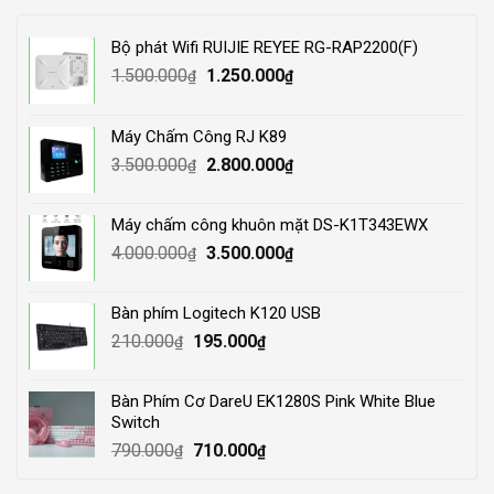
Bộ phát Wifi RUIJIE REYEE RG-RAP2200(F)
Original
Current
1.500.000
1.250.000
₫
₫
price
price
was:
is:
Máy Chấm Công RJ K89
1.500.000₫.
1.250.000₫.
Original
Current
3.500.000
2.800.000
₫
₫
price
price
was:
is:
Máy chấm công khuôn mặt DS-K1T343EWX
3.500.000₫.
2.800.000₫.
Original
Current
4.000.000
3.500.000
₫
₫
price
price
was:
is:
Bàn phím Logitech K120 USB
4.000.000₫.
3.500.000₫.
Original
Current
210.000
195.000
₫
₫
price
price
was:
is:
Bàn Phím Cơ DareU EK1280S Pink White Blue
210.000₫.
195.000₫.
Switch
Original
Current
790.000
710.000
₫
₫
price
price