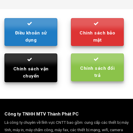
was:
is:
790.000₫.
710.000₫.
Điều khoản sử
Chính sách bảo
dụng
mật
Chính sách đổi
Chính sách vận
trả
chuyển
Công ty TNHH MTV Thành Phát PC
Là công ty chuyên về lĩnh vực CNTT bao gồm: cung cấp các thiết bị máy
tính, máy in, máy chấm công, máy fax, các thiết bị mạng, wifi, camera