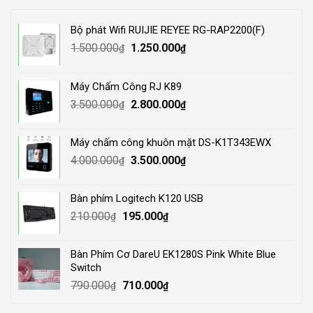
Bộ phát Wifi RUIJIE REYEE RG-RAP2200(F)
Original
Current
1.500.000
1.250.000
₫
₫
price
price
was:
is:
Máy Chấm Công RJ K89
1.500.000₫.
1.250.000₫.
Original
Current
3.500.000
2.800.000
₫
₫
price
price
was:
is:
Máy chấm công khuôn mặt DS-K1T343EWX
3.500.000₫.
2.800.000₫.
Original
Current
4.000.000
3.500.000
₫
₫
price
price
was:
is:
Bàn phím Logitech K120 USB
4.000.000₫.
3.500.000₫.
Original
Current
210.000
195.000
₫
₫
price
price
was:
is:
Bàn Phím Cơ DareU EK1280S Pink White Blue
210.000₫.
195.000₫.
Switch
Original
Current
790.000
710.000
₫
₫
price
price