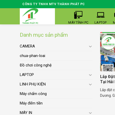
Skip
CÔNG TY TNHH MTV THÀNH PHÁT PC
to
content
MÁY TÍNH PC
LAPTOP
M
Danh mục sản phẩm
CAMERA
chua-phan-loai
Đồ chơi công nghệ
LAPTOP
Lắp Đặt
Tại Hải
LINH PHỤ KIỆN
Lắp đặt c
Máy chấm công
Dương. Gi
Máy đếm tiền
MÁY IN