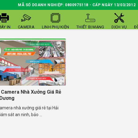
MÃ SỐ DOANH NGHIỆP: 0800975118 - CẤP NGÀY 13/03/2012
ÁY IN
CAMERA
LINH PHỤ KIỆN
THIẾT BỊ MẠNG
DỊCH VỤ
Đ
 Camera Nhà Xưởng Giá Rẻ
 Dương
amera nhà xưởng giá rẻ tại Hải
ám sát an ninh, bảo ...