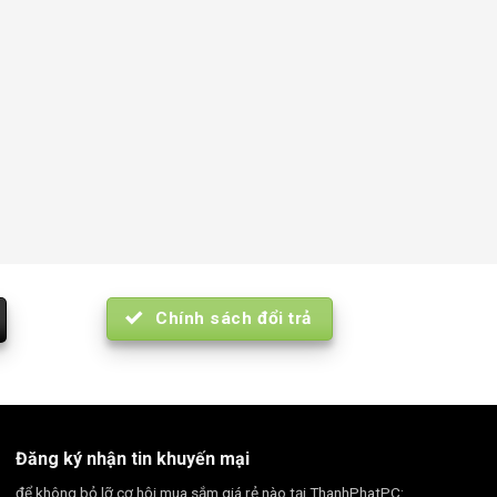
Chính sách đổi trả
Đăng ký nhận tin khuyến mại
để không bỏ lỡ cơ hội mua sắm giá rẻ nào tại ThanhPhatPC: