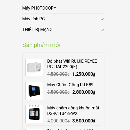
Máy PHOTOCOPY
Máy tính PC
THIẾT BỊ MẠNG
Sản phẩm mới
Bộ phát Wifi RUIJIE REYEE
RG-RAP2200(F)
Original
Current
1.500.000
1.250.000
₫
₫
price
price
Máy Chấm Công RJ K89
was:
is:
Original
Current
3.500.000
1.500.000₫.
2.800.000
1.250.000₫.
₫
₫
price
price
was:
is:
Máy chấm công khuôn mặt
3.500.000₫.
2.800.000₫.
DS-K1T343EWX
Original
Current
4.000.000
3.500.000
₫
₫
price
price