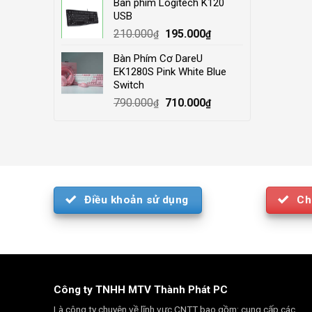
Bàn phím Logitech K120
was:
is:
USB
4.000.000₫.
3.500.000₫.
Original
Current
210.000
195.000
₫
₫
price
price
Bàn Phím Cơ DareU
was:
is:
EK1280S Pink White Blue
210.000₫.
195.000₫.
Switch
Original
Current
790.000
710.000
₫
₫
price
price
was:
is:
790.000₫.
710.000₫.
Điều khoản sử dụng
Ch
Công ty TNHH MTV Thành Phát PC
Là công ty chuyên về lĩnh vực CNTT bao gồm: cung cấp các