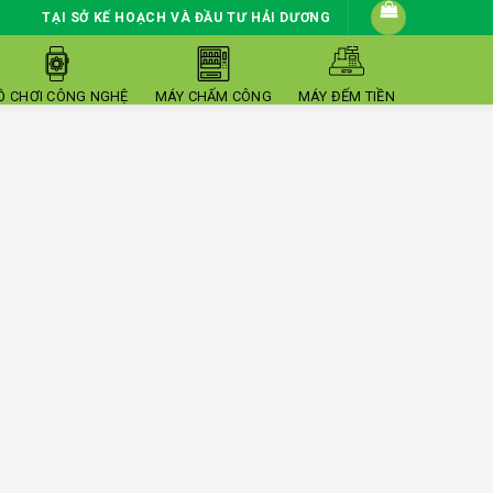
TẠI SỞ KẾ HOẠCH VÀ ĐẦU TƯ HẢI DƯƠNG
Ồ CHƠI CÔNG NGHỆ
MÁY CHẤM CÔNG
MÁY ĐẾM TIỀN