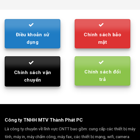
was:
is:
790.000₫.
710.000₫.
Điều khoản sử
Chính sách bảo
dụng
mật
Chính sách đổi
Chính sách vận
trả
chuyển
Công ty TNHH MTV Thành Phát PC
Là công ty chuyên về lĩnh vực CNTT bao gồm: cung cấp các thiết bị máy
tính, máy in, máy chấm công, máy fax, các thiết bị mạng, wifi, camera