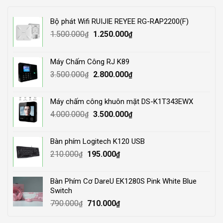
Bộ phát Wifi RUIJIE REYEE RG-RAP2200(F)
Original
Current
1.500.000
1.250.000
₫
₫
price
price
was:
is:
Máy Chấm Công RJ K89
1.500.000₫.
1.250.000₫.
Original
Current
3.500.000
2.800.000
₫
₫
price
price
was:
is:
Máy chấm công khuôn mặt DS-K1T343EWX
3.500.000₫.
2.800.000₫.
Original
Current
4.000.000
3.500.000
₫
₫
price
price
was:
is:
Bàn phím Logitech K120 USB
4.000.000₫.
3.500.000₫.
Original
Current
210.000
195.000
₫
₫
price
price
was:
is:
Bàn Phím Cơ DareU EK1280S Pink White Blue
210.000₫.
195.000₫.
Switch
Original
Current
790.000
710.000
₫
₫
price
price