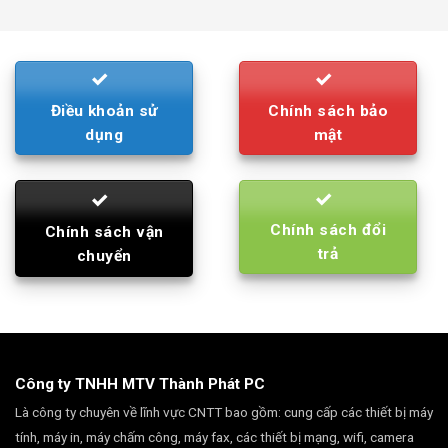
was:
is:
790.000₫.
710.000₫.
Điều khoản sử
Chính sách bảo
dụng
mật
Chính sách đổi
Chính sách vận
trả
chuyển
Công ty TNHH MTV Thành Phát PC
Là công ty chuyên về lĩnh vực CNTT bao gồm: cung cấp các thiết bị máy
tính, máy in, máy chấm công, máy fax, các thiết bị mạng, wifi, camera