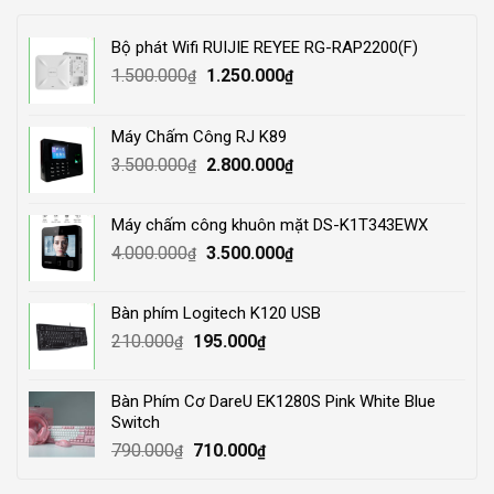
Bộ phát Wifi RUIJIE REYEE RG-RAP2200(F)
Original
Current
1.500.000
1.250.000
₫
₫
price
price
was:
is:
Máy Chấm Công RJ K89
1.500.000₫.
1.250.000₫.
Original
Current
3.500.000
2.800.000
₫
₫
price
price
was:
is:
Máy chấm công khuôn mặt DS-K1T343EWX
3.500.000₫.
2.800.000₫.
Original
Current
4.000.000
3.500.000
₫
₫
price
price
was:
is:
Bàn phím Logitech K120 USB
4.000.000₫.
3.500.000₫.
Original
Current
210.000
195.000
₫
₫
price
price
was:
is:
Bàn Phím Cơ DareU EK1280S Pink White Blue
210.000₫.
195.000₫.
Switch
Original
Current
790.000
710.000
₫
₫
price
price