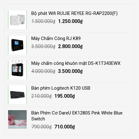
Bộ phát Wifi RUIJIE REYEE RG-RAP2200(F)
Original
Current
1.500.000
1.250.000
₫
₫
price
price
was:
is:
Máy Chấm Công RJ K89
1.500.000₫.
1.250.000₫.
Original
Current
3.500.000
2.800.000
₫
₫
price
price
was:
is:
Máy chấm công khuôn mặt DS-K1T343EWX
3.500.000₫.
2.800.000₫.
Original
Current
4.000.000
3.500.000
₫
₫
price
price
was:
is:
Bàn phím Logitech K120 USB
4.000.000₫.
3.500.000₫.
Original
Current
210.000
195.000
₫
₫
price
price
was:
is:
Bàn Phím Cơ DareU EK1280S Pink White Blue
210.000₫.
195.000₫.
Switch
Original
Current
790.000
710.000
₫
₫
price
price