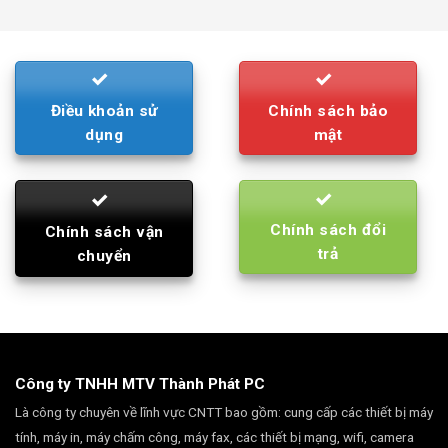
was:
is:
790.000₫.
710.000₫.
Điều khoản sử
Chính sách bảo
dụng
mật
Chính sách đổi
Chính sách vận
trả
chuyển
Công ty TNHH MTV Thành Phát PC
Là công ty chuyên về lĩnh vực CNTT bao gồm: cung cấp các thiết bị máy
tính, máy in, máy chấm công, máy fax, các thiết bị mạng, wifi, camera