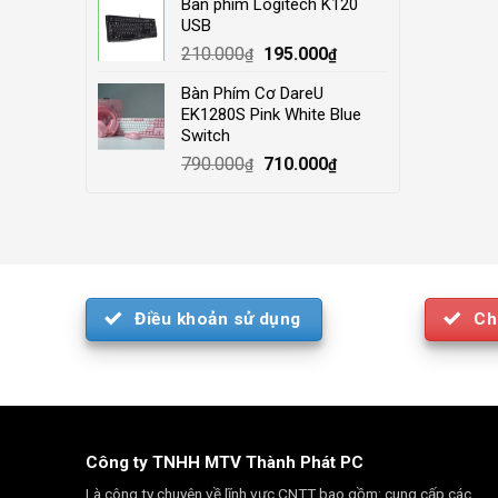
Bàn phím Logitech K120
was:
is:
USB
4.000.000₫.
3.500.000₫.
Original
Current
210.000
195.000
₫
₫
price
price
Bàn Phím Cơ DareU
was:
is:
EK1280S Pink White Blue
210.000₫.
195.000₫.
Switch
Original
Current
790.000
710.000
₫
₫
price
price
was:
is:
790.000₫.
710.000₫.
Điều khoản sử dụng
Ch
Công ty TNHH MTV Thành Phát PC
Là công ty chuyên về lĩnh vực CNTT bao gồm: cung cấp các