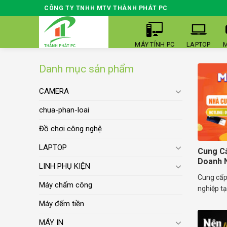
Skip
CÔNG TY TNHH MTV THÀNH PHÁT PC
to
content
MÁY TÍNH PC
LAPTOP
M
Danh mục sản phẩm
CAMERA
chua-phan-loai
Đồ chơi công nghệ
LAPTOP
Cung Cấ
Doanh 
LINH PHỤ KIỆN
Cung cấp
Máy chấm công
nghiệp tại
Máy đếm tiền
MÁY IN