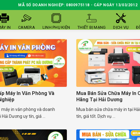
MÃ SỐ DOANH NGHIỆP: 0800975118 - CẤP NGÀY 13/03/2012
ÁY IN
CAMERA
LINH PHỤ KIỆN
THIẾT BỊ MẠNG
DỊCH VỤ
Đ
p Máy In Văn Phòng Và
Mua Bán Sửa Chữa Máy In 
Nghiệp
Hãng Tại Hải Dương
 máy in văn phòng và doanh
Mua bán sửa chữa máy in tại Hả
 Hải Dương uy tín, giá ...
tín, giá tốt. Dịch vụ ...