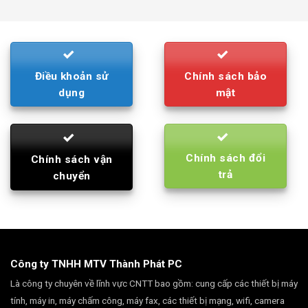
was:
is:
790.000₫.
710.000₫.
Điều khoản sử
Chính sách bảo
dụng
mật
Chính sách đổi
Chính sách vận
trả
chuyển
Công ty TNHH MTV Thành Phát PC
Là công ty chuyên về lĩnh vực CNTT bao gồm: cung cấp các thiết bị máy
tính, máy in, máy chấm công, máy fax, các thiết bị mạng, wifi, camera