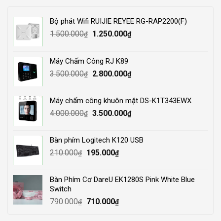
Bộ phát Wifi RUIJIE REYEE RG-RAP2200(F)
Original
Current
1.500.000
1.250.000
₫
₫
price
price
was:
is:
Máy Chấm Công RJ K89
1.500.000₫.
1.250.000₫.
Original
Current
3.500.000
2.800.000
₫
₫
price
price
was:
is:
Máy chấm công khuôn mặt DS-K1T343EWX
3.500.000₫.
2.800.000₫.
Original
Current
4.000.000
3.500.000
₫
₫
price
price
was:
is:
Bàn phím Logitech K120 USB
4.000.000₫.
3.500.000₫.
Original
Current
210.000
195.000
₫
₫
price
price
was:
is:
Bàn Phím Cơ DareU EK1280S Pink White Blue
210.000₫.
195.000₫.
Switch
Original
Current
790.000
710.000
₫
₫
price
price