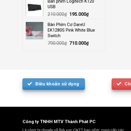
Bàn phím Logitech K120
was:
is:
USB
4.000.000₫.
3.500.000₫.
Original
Current
210.000
195.000
₫
₫
price
price
Bàn Phím Cơ DareU
was:
is:
EK1280S Pink White Blue
210.000₫.
195.000₫.
Switch
Original
Current
790.000
710.000
₫
₫
price
price
was:
is:
790.000₫.
710.000₫.
Điều khoản sử dụng
Ch
Công ty TNHH MTV Thành Phát PC
Là công ty chuyên về lĩnh vực CNTT bao gồm: cung cấp các