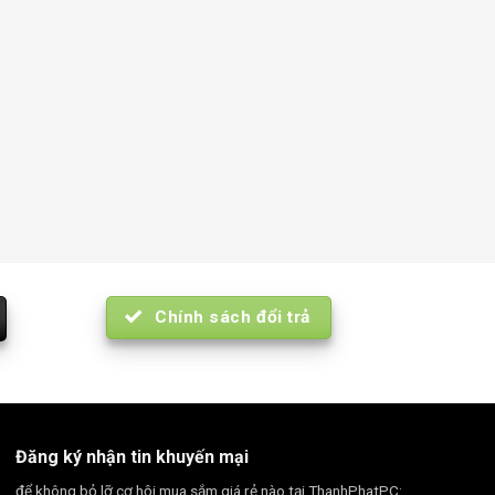
Chính sách đổi trả
Đăng ký nhận tin khuyến mại
để không bỏ lỡ cơ hội mua sắm giá rẻ nào tại ThanhPhatPC: