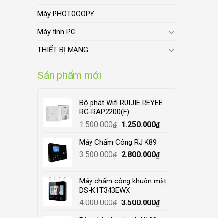
Máy PHOTOCOPY
Máy tính PC
THIẾT BỊ MẠNG
Sản phẩm mới
Bộ phát Wifi RUIJIE REYEE
RG-RAP2200(F)
Original
Current
1.500.000
1.250.000
₫
₫
price
price
Máy Chấm Công RJ K89
was:
is:
Original
Current
3.500.000
1.500.000₫.
2.800.000
1.250.000₫.
₫
₫
price
price
was:
is:
Máy chấm công khuôn mặt
3.500.000₫.
2.800.000₫.
DS-K1T343EWX
Original
Current
4.000.000
3.500.000
₫
₫
price
price