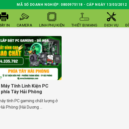
MÃ SỐ DOANH NGHIỆP: 0800975118 - CẤP NGÀY 13/03/2012
ÁY IN
CAMERA
LINH PHỤ KIỆN
THIẾT BỊ MẠNG
DỊCH VỤ
Đ
 Máy Tính Linh Kiện PC
phía Tây Hải Phòng
máy tính PC gaming chất lượng ở
Hải Phòng (Hải Dương ...