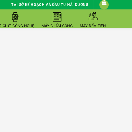
TẠI SỞ KẾ HOẠCH VÀ ĐẦU TƯ HẢI DƯƠNG
Ồ CHƠI CÔNG NGHỆ
MÁY CHẤM CÔNG
MÁY ĐẾM TIỀN