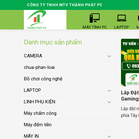
Skip
CÔNG TY TNHH MTV THÀNH PHÁT PC
to
content
MÁY TÍNH PC
LAPTOP
M
Danh mục sản phẩm
CAMERA
chua-phan-loai
Đồ chơi công nghệ
LAPTOP
Lắp Đặt
Gaming 
LINH PHỤ KIỆN
Lắp đặt 
Máy chấm công
phía Tây 
Máy đếm tiền
MÁY IN