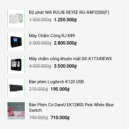
Bộ phát Wifi RUIJIE REYEE RG-RAP2200(F)
Original
Current
1.500.000
1.250.000
₫
₫
price
price
was:
is:
Máy Chấm Công RJ K89
1.500.000₫.
1.250.000₫.
Original
Current
3.500.000
2.800.000
₫
₫
price
price
was:
is:
Máy chấm công khuôn mặt DS-K1T343EWX
3.500.000₫.
2.800.000₫.
Original
Current
4.000.000
3.500.000
₫
₫
price
price
was:
is:
Bàn phím Logitech K120 USB
4.000.000₫.
3.500.000₫.
Original
Current
210.000
195.000
₫
₫
price
price
was:
is:
Bàn Phím Cơ DareU EK1280S Pink White Blue
210.000₫.
195.000₫.
Switch
Original
Current
790.000
710.000
₫
₫
price
price