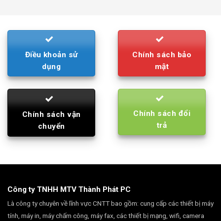
was:
is:
790.000₫.
710.000₫.
Điều khoản sử
Chính sách bảo
dụng
mật
Chính sách đổi
Chính sách vận
trả
chuyển
Công ty TNHH MTV Thành Phát PC
Là công ty chuyên về lĩnh vực CNTT bao gồm: cung cấp các thiết bị máy
tính, máy in, máy chấm công, máy fax, các thiết bị mạng, wifi, camera