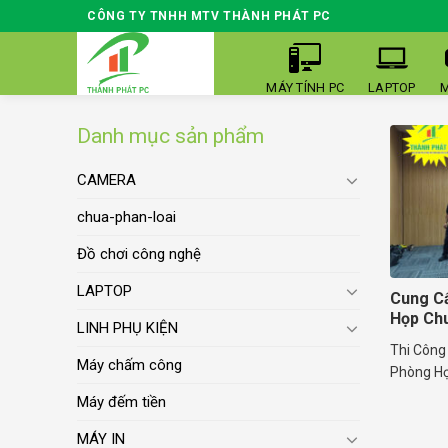
Skip
CÔNG TY TNHH MTV THÀNH PHÁT PC
to
content
MÁY TÍNH PC
LAPTOP
M
Danh mục sản phẩm
CAMERA
chua-phan-loai
Đồ chơi công nghệ
LAPTOP
Cung Cấ
Họp Ch
LINH PHỤ KIỆN
Thi Công 
Máy chấm công
Phòng Họp
Máy đếm tiền
MÁY IN