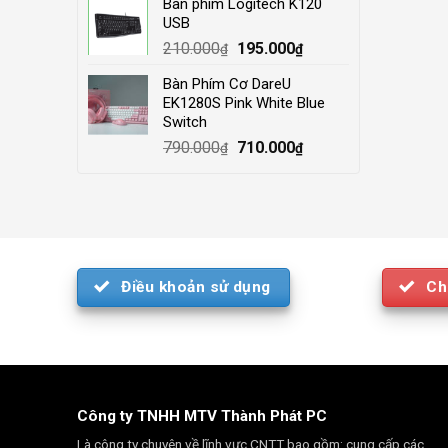
Bàn phím Logitech K120
was:
is:
USB
4.000.000₫.
3.500.000₫.
Original
Current
210.000
195.000
₫
₫
price
price
Bàn Phím Cơ DareU
was:
is:
EK1280S Pink White Blue
210.000₫.
195.000₫.
Switch
Original
Current
790.000
710.000
₫
₫
price
price
was:
is:
790.000₫.
710.000₫.
Điều khoản sử dụng
Ch
Công ty TNHH MTV Thành Phát PC
Là công ty chuyên về lĩnh vực CNTT bao gồm: cung cấp các