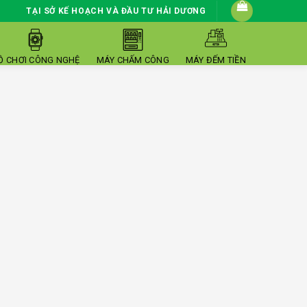
TẠI SỞ KẾ HOẠCH VÀ ĐẦU TƯ HẢI DƯƠNG
Ồ CHƠI CÔNG NGHỆ
MÁY CHẤM CÔNG
MÁY ĐẾM TIỀN