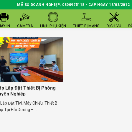
MÃ SỐ DOANH NGHIỆP: 0800975118 - CẤP NGÀY 13/03/2012
ÁY IN
CAMERA
LINH PHỤ KIỆN
THIẾT BỊ MẠNG
DỊCH VỤ
Đ
p Lắp Đặt Thiết Bị Phòng
uyên Nghiệp
Lắp Đặt Tivi, Máy Chiếu, Thiết Bị
 Tại Hải Dương – ...