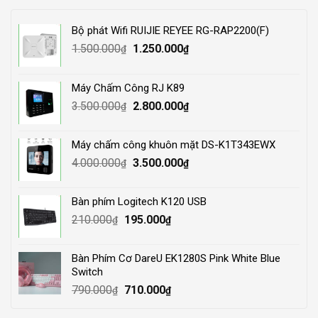
Bộ phát Wifi RUIJIE REYEE RG-RAP2200(F)
Original
Current
1.500.000
1.250.000
₫
₫
price
price
was:
is:
Máy Chấm Công RJ K89
1.500.000₫.
1.250.000₫.
Original
Current
3.500.000
2.800.000
₫
₫
price
price
was:
is:
Máy chấm công khuôn mặt DS-K1T343EWX
3.500.000₫.
2.800.000₫.
Original
Current
4.000.000
3.500.000
₫
₫
price
price
was:
is:
Bàn phím Logitech K120 USB
4.000.000₫.
3.500.000₫.
Original
Current
210.000
195.000
₫
₫
price
price
was:
is:
Bàn Phím Cơ DareU EK1280S Pink White Blue
210.000₫.
195.000₫.
Switch
Original
Current
790.000
710.000
₫
₫
price
price