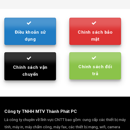
was:
is:
790.000₫.
710.000₫.
Điều khoản sử
Chính sách bảo
dụng
mật
Chính sách đổi
Chính sách vận
trả
chuyển
Công ty TNHH MTV Thành Phát PC
Là công ty chuyên về lĩnh vực CNTT bao gồm: cung cấp các thiết bị máy
tính, máy in, máy chấm công, máy fax, các thiết bị mạng, wifi, camera