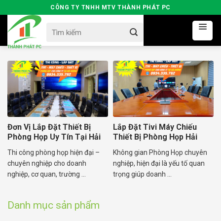
Skip
CÔNG TY TNHH MTV THÀNH PHÁT PC
to
Search
content
for:
Đơn Vị Lắp Đặt Thiết Bị
Lắp Đặt Tivi Máy Chiếu
Phòng Họp Uy Tín Tại Hải
Thiết Bị Phòng Họp Hải
Dương
Dương
Thi công phòng họp hiện đại –
Không gian Phòng Họp chuyên
chuyên nghiệp cho doanh
nghiệp, hiện đại là yếu tố quan
nghiệp, cơ quan, trường ...
trọng giúp doanh ...
Danh mục sản phẩm