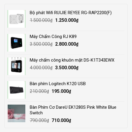
Bộ phát Wifi RUIJIE REYEE RG-RAP2200(F)
Original
Current
1.500.000
1.250.000
₫
₫
price
price
was:
is:
Máy Chấm Công RJ K89
1.500.000₫.
1.250.000₫.
Original
Current
3.500.000
2.800.000
₫
₫
price
price
was:
is:
Máy chấm công khuôn mặt DS-K1T343EWX
3.500.000₫.
2.800.000₫.
Original
Current
4.000.000
3.500.000
₫
₫
price
price
was:
is:
Bàn phím Logitech K120 USB
4.000.000₫.
3.500.000₫.
Original
Current
210.000
195.000
₫
₫
price
price
was:
is:
Bàn Phím Cơ DareU EK1280S Pink White Blue
210.000₫.
195.000₫.
Switch
Original
Current
790.000
710.000
₫
₫
price
price