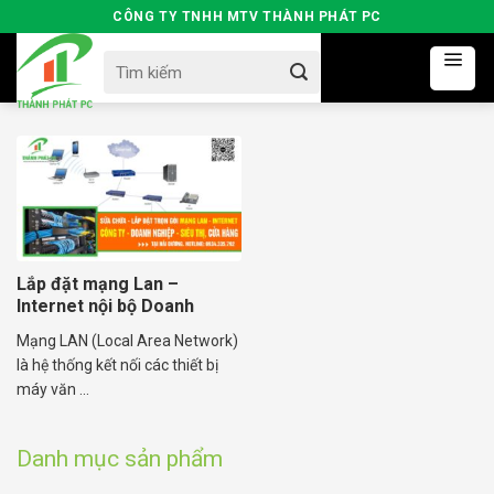
Skip
CÔNG TY TNHH MTV THÀNH PHÁT PC
to
Search
content
for:
Lắp đặt mạng Lan –
Internet nội bộ Doanh
Nghiệp Tại Hải Dương
Mạng LAN (Local Area Network)
là hệ thống kết nối các thiết bị
máy văn ...
Danh mục sản phẩm