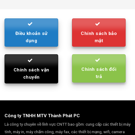
was:
is:
790.000₫.
710.000₫.
Điều khoản sử
Chính sách bảo
dụng
mật
Chính sách đổi
Chính sách vận
trả
chuyển
Công ty TNHH MTV Thành Phát PC
Là công ty chuyên về lĩnh vực CNTT bao gồm: cung cấp các thiết bị máy
tính, máy in, máy chấm công, máy fax, các thiết bị mạng, wifi, camera