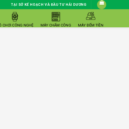
TẠI SỞ KẾ HOẠCH VÀ ĐẦU TƯ HẢI DƯƠNG
Ồ CHƠI CÔNG NGHỆ
MÁY CHẤM CÔNG
MÁY ĐẾM TIỀN