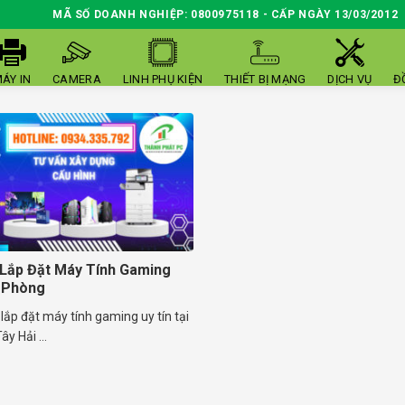
MÃ SỐ DOANH NGHIỆP: 0800975118 - CẤP NGÀY 13/03/2012
ÁY IN
CAMERA
LINH PHỤ KIỆN
THIẾT BỊ MẠNG
DỊCH VỤ
Đ
Lắp Đặt Máy Tính Gaming
 Phòng
 lắp đặt máy tính gaming uy tín tại
y Hải ...