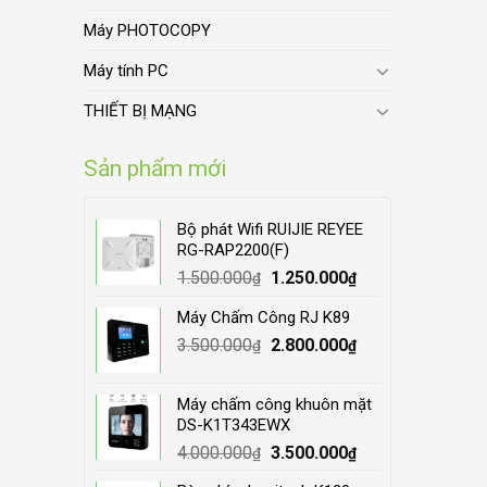
Máy PHOTOCOPY
Máy tính PC
THIẾT BỊ MẠNG
Sản phẩm mới
Bộ phát Wifi RUIJIE REYEE
RG-RAP2200(F)
Original
Current
1.500.000
1.250.000
₫
₫
price
price
Máy Chấm Công RJ K89
was:
is:
Original
Current
3.500.000
1.500.000₫.
2.800.000
1.250.000₫.
₫
₫
price
price
was:
is:
Máy chấm công khuôn mặt
3.500.000₫.
2.800.000₫.
DS-K1T343EWX
Original
Current
4.000.000
3.500.000
₫
₫
price
price