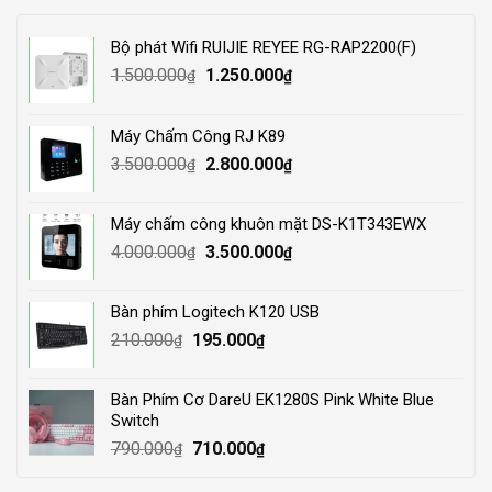
Bộ phát Wifi RUIJIE REYEE RG-RAP2200(F)
Original
Current
1.500.000
1.250.000
₫
₫
price
price
was:
is:
Máy Chấm Công RJ K89
1.500.000₫.
1.250.000₫.
Original
Current
3.500.000
2.800.000
₫
₫
price
price
was:
is:
Máy chấm công khuôn mặt DS-K1T343EWX
3.500.000₫.
2.800.000₫.
Original
Current
4.000.000
3.500.000
₫
₫
price
price
was:
is:
Bàn phím Logitech K120 USB
4.000.000₫.
3.500.000₫.
Original
Current
210.000
195.000
₫
₫
price
price
was:
is:
Bàn Phím Cơ DareU EK1280S Pink White Blue
210.000₫.
195.000₫.
Switch
Original
Current
790.000
710.000
₫
₫
price
price