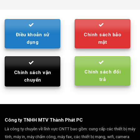
was:
is:
790.000₫.
710.000₫.
Điều khoản sử
Chính sách bảo
dụng
mật
Chính sách đổi
Chính sách vận
trả
chuyển
Công ty TNHH MTV Thành Phát PC
Là công ty chuyên về lĩnh vực CNTT bao gồm: cung cấp các thiết bị máy
tính, máy in, máy chấm công, máy fax, các thiết bị mạng, wifi, camera