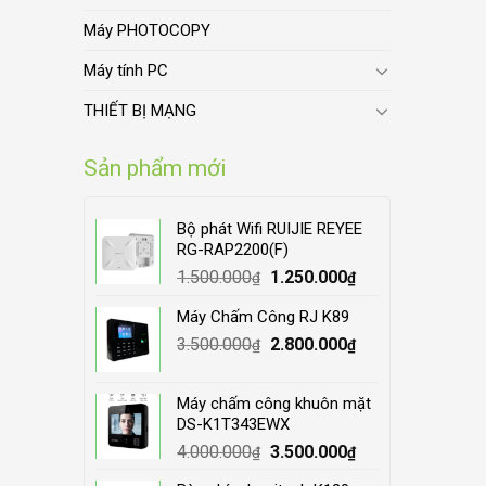
Máy PHOTOCOPY
Máy tính PC
THIẾT BỊ MẠNG
Sản phẩm mới
Bộ phát Wifi RUIJIE REYEE
RG-RAP2200(F)
Original
Current
1.500.000
1.250.000
₫
₫
price
price
Máy Chấm Công RJ K89
was:
is:
Original
Current
3.500.000
1.500.000₫.
2.800.000
1.250.000₫.
₫
₫
price
price
was:
is:
Máy chấm công khuôn mặt
3.500.000₫.
2.800.000₫.
DS-K1T343EWX
Original
Current
4.000.000
3.500.000
₫
₫
price
price