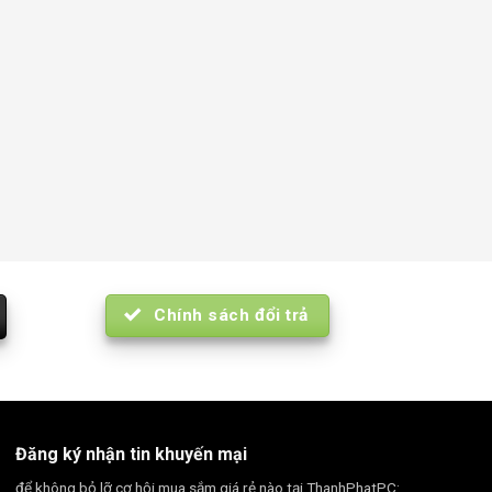
Chính sách đổi trả
Đăng ký nhận tin khuyến mại
để không bỏ lỡ cơ hội mua sắm giá rẻ nào tại ThanhPhatPC: