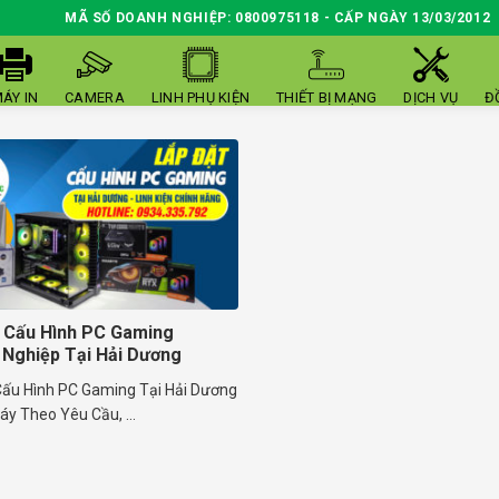
MÃ SỐ DOANH NGHIỆP: 0800975118 - CẤP NGÀY 13/03/2012
ÁY IN
CAMERA
LINH PHỤ KIỆN
THIẾT BỊ MẠNG
DỊCH VỤ
Đ
 Cấu Hình PC Gaming
Nghiệp Tại Hải Dương
Cấu Hình PC Gaming Tại Hải Dương
áy Theo Yêu Cầu, ...