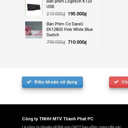
Bàn phím Logitech K120
was:
is:
USB
4.000.000₫.
3.500.000₫.
Original
Current
210.000
195.000
₫
₫
price
price
Bàn Phím Cơ DareU
was:
is:
EK1280S Pink White Blue
210.000₫.
195.000₫.
Switch
Original
Current
790.000
710.000
₫
₫
price
price
was:
is:
790.000₫.
710.000₫.
Điều khoản sử dụng
Ch
Công ty TNHH MTV Thành Phát PC
Là công ty chuyên về lĩnh vực CNTT bao gồm: cung cấp các