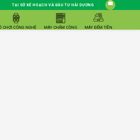
TẠI SỞ KẾ HOẠCH VÀ ĐẦU TƯ HẢI DƯƠNG
Ồ CHƠI CÔNG NGHỆ
MÁY CHẤM CÔNG
MÁY ĐẾM TIỀN