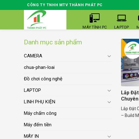
Skip
CÔNG TY TNHH MTV THÀNH PHÁT PC
to
content
MÁY TÍNH PC
LAPTOP
M
Danh mục sản phẩm
CAMERA
chua-phan-loai
Đồ chơi công nghệ
LAPTOP
Lắp Đặt
Chuyên 
LINH PHỤ KIỆN
Lắp Đặt 
Máy chấm công
– Build M
Máy đếm tiền
MÁY IN