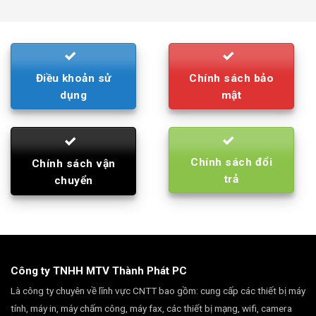
was:
is:
790.000₫.
710.000₫.
Điều khoản sử
Chính sách bảo
dụng
mật
Chính sách đổi
Chính sách vận
trả
chuyển
Công ty TNHH MTV Thành Phát PC
Là công ty chuyên về lĩnh vực CNTT bao gồm: cung cấp các thiết bị máy
tính, máy in, máy chấm công, máy fax, các thiết bị mạng, wifi, camera