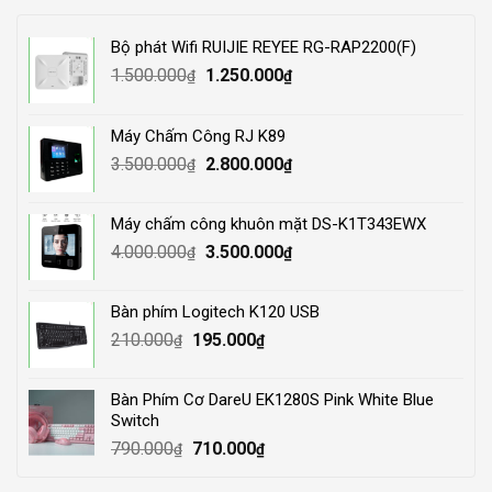
Bộ phát Wifi RUIJIE REYEE RG-RAP2200(F)
Original
Current
1.500.000
1.250.000
₫
₫
price
price
was:
is:
Máy Chấm Công RJ K89
1.500.000₫.
1.250.000₫.
Original
Current
3.500.000
2.800.000
₫
₫
price
price
was:
is:
Máy chấm công khuôn mặt DS-K1T343EWX
3.500.000₫.
2.800.000₫.
Original
Current
4.000.000
3.500.000
₫
₫
price
price
was:
is:
Bàn phím Logitech K120 USB
4.000.000₫.
3.500.000₫.
Original
Current
210.000
195.000
₫
₫
price
price
was:
is:
Bàn Phím Cơ DareU EK1280S Pink White Blue
210.000₫.
195.000₫.
Switch
Original
Current
790.000
710.000
₫
₫
price
price