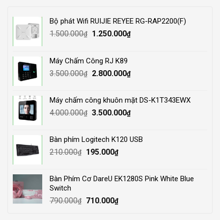
Bộ phát Wifi RUIJIE REYEE RG-RAP2200(F)
Original
Current
1.500.000
1.250.000
₫
₫
price
price
was:
is:
Máy Chấm Công RJ K89
1.500.000₫.
1.250.000₫.
Original
Current
3.500.000
2.800.000
₫
₫
price
price
was:
is:
Máy chấm công khuôn mặt DS-K1T343EWX
3.500.000₫.
2.800.000₫.
Original
Current
4.000.000
3.500.000
₫
₫
price
price
was:
is:
Bàn phím Logitech K120 USB
4.000.000₫.
3.500.000₫.
Original
Current
210.000
195.000
₫
₫
price
price
was:
is:
Bàn Phím Cơ DareU EK1280S Pink White Blue
210.000₫.
195.000₫.
Switch
Original
Current
790.000
710.000
₫
₫
price
price