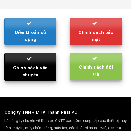
was:
is:
790.000₫.
710.000₫.
Điều khoản sử
Chính sách bảo
dụng
mật
Chính sách đổi
Chính sách vận
trả
chuyển
Công ty TNHH MTV Thành Phát PC
Là công ty chuyên về lĩnh vực CNTT bao gồm: cung cấp các thiết bị máy
tính, máy in, máy chấm công, máy fax, các thiết bị mạng, wifi, camera