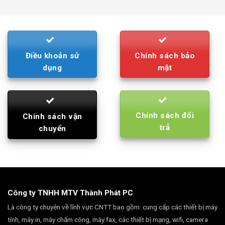
was:
is:
790.000₫.
710.000₫.
Điều khoản sử
Chính sách bảo
dụng
mật
Chính sách đổi
Chính sách vận
trả
chuyển
Công ty TNHH MTV Thành Phát PC
Là công ty chuyên về lĩnh vực CNTT bao gồm: cung cấp các thiết bị máy
tính, máy in, máy chấm công, máy fax, các thiết bị mạng, wifi, camera