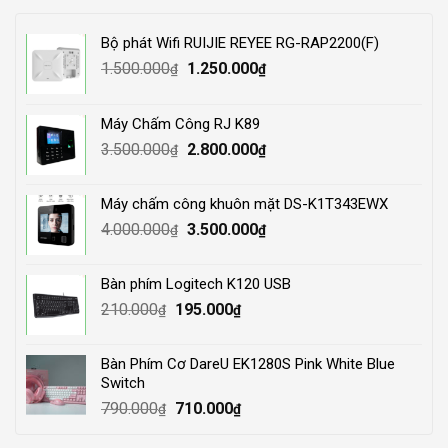
Bộ phát Wifi RUIJIE REYEE RG-RAP2200(F)
Original
Current
1.500.000
1.250.000
₫
₫
price
price
was:
is:
Máy Chấm Công RJ K89
1.500.000₫.
1.250.000₫.
Original
Current
3.500.000
2.800.000
₫
₫
price
price
was:
is:
Máy chấm công khuôn mặt DS-K1T343EWX
3.500.000₫.
2.800.000₫.
Original
Current
4.000.000
3.500.000
₫
₫
price
price
was:
is:
Bàn phím Logitech K120 USB
4.000.000₫.
3.500.000₫.
Original
Current
210.000
195.000
₫
₫
price
price
was:
is:
Bàn Phím Cơ DareU EK1280S Pink White Blue
210.000₫.
195.000₫.
Switch
Original
Current
790.000
710.000
₫
₫
price
price