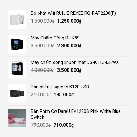
Bộ phát Wifi RUIJIE REYEE RG-RAP2200(F)
Original
Current
1.500.000
1.250.000
₫
₫
price
price
was:
is:
Máy Chấm Công RJ K89
1.500.000₫.
1.250.000₫.
Original
Current
3.500.000
2.800.000
₫
₫
price
price
was:
is:
Máy chấm công khuôn mặt DS-K1T343EWX
3.500.000₫.
2.800.000₫.
Original
Current
4.000.000
3.500.000
₫
₫
price
price
was:
is:
Bàn phím Logitech K120 USB
4.000.000₫.
3.500.000₫.
Original
Current
210.000
195.000
₫
₫
price
price
was:
is:
Bàn Phím Cơ DareU EK1280S Pink White Blue
210.000₫.
195.000₫.
Switch
Original
Current
790.000
710.000
₫
₫
price
price