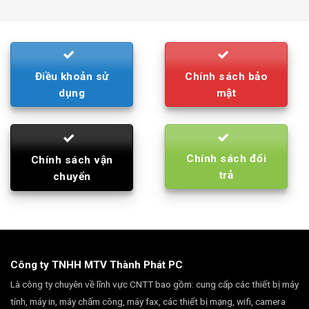
was:
is:
790.000₫.
710.000₫.
Điều khoản sử
Chính sách bảo
dụng
mật
Chính sách đổi
Chính sách vận
trả
chuyển
Công ty TNHH MTV Thành Phát PC
Là công ty chuyên về lĩnh vực CNTT bao gồm: cung cấp các thiết bị máy
tính, máy in, máy chấm công, máy fax, các thiết bị mạng, wifi, camera