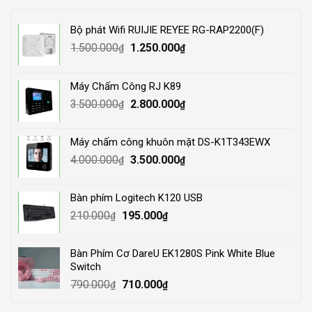
Bộ phát Wifi RUIJIE REYEE RG-RAP2200(F)
Original
Current
1.500.000
1.250.000
₫
₫
price
price
was:
is:
Máy Chấm Công RJ K89
1.500.000₫.
1.250.000₫.
Original
Current
3.500.000
2.800.000
₫
₫
price
price
was:
is:
Máy chấm công khuôn mặt DS-K1T343EWX
3.500.000₫.
2.800.000₫.
Original
Current
4.000.000
3.500.000
₫
₫
price
price
was:
is:
Bàn phím Logitech K120 USB
4.000.000₫.
3.500.000₫.
Original
Current
210.000
195.000
₫
₫
price
price
was:
is:
Bàn Phím Cơ DareU EK1280S Pink White Blue
210.000₫.
195.000₫.
Switch
Original
Current
790.000
710.000
₫
₫
price
price