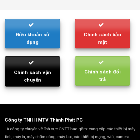
was:
is:
790.000₫.
710.000₫.
Điều khoản sử
Chính sách bảo
dụng
mật
Chính sách đổi
Chính sách vận
trả
chuyển
Công ty TNHH MTV Thành Phát PC
Là công ty chuyên về lĩnh vực CNTT bao gồm: cung cấp các thiết bị máy
tính, máy in, máy chấm công, máy fax, các thiết bị mạng, wifi, camera