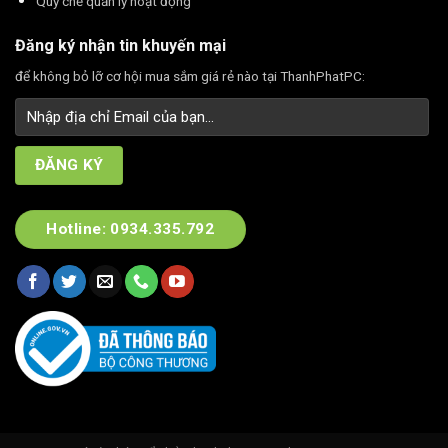
Quy chế quản lý hoạt động
Đăng ký nhận tin khuyến mại
để không bỏ lỡ cơ hội mua sắm giá rẻ nào tại ThanhPhatPC:
Hotline: 0934.335.792