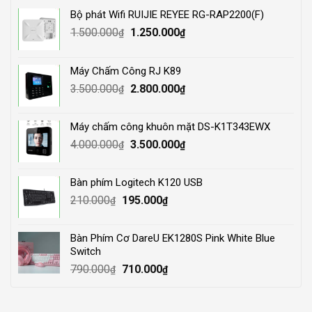
Bộ phát Wifi RUIJIE REYEE RG-RAP2200(F)
Original
Current
1.500.000
1.250.000
₫
₫
price
price
was:
is:
Máy Chấm Công RJ K89
1.500.000₫.
1.250.000₫.
Original
Current
3.500.000
2.800.000
₫
₫
price
price
was:
is:
Máy chấm công khuôn mặt DS-K1T343EWX
3.500.000₫.
2.800.000₫.
Original
Current
4.000.000
3.500.000
₫
₫
price
price
was:
is:
Bàn phím Logitech K120 USB
4.000.000₫.
3.500.000₫.
Original
Current
210.000
195.000
₫
₫
price
price
was:
is:
Bàn Phím Cơ DareU EK1280S Pink White Blue
210.000₫.
195.000₫.
Switch
Original
Current
790.000
710.000
₫
₫
price
price
was:
is: