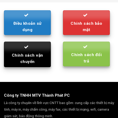
790.000₫.
710.000₫.
Điều khoản sử
Chính sách bảo
dụng
mật
Chính sách đổi
Chính sách vận
trả
chuyển
Công ty TNHH MTV Thành Phát PC
Là công ty chuyên về lĩnh vực CNTT bao gồm: cung cấp các thiết bị máy
tính, máy in, máy chấm công, máy fax, các thiết bị mạng, wifi, camera
giám sát, báo động thông minh.