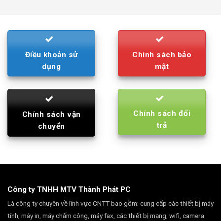
was:
is:
790.000₫.
710.000₫.
Điều khoản sử
Chính sách bảo
dụng
mật
Chính sách đổi
Chính sách vận
trả
chuyển
Công ty TNHH MTV Thành Phát PC
Là công ty chuyên về lĩnh vực CNTT bao gồm: cung cấp các thiết bị máy
tính, máy in, máy chấm công, máy fax, các thiết bị mạng, wifi, camera