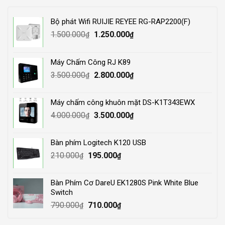
Bộ phát Wifi RUIJIE REYEE RG-RAP2200(F)
Original
Current
1.500.000
1.250.000
₫
₫
price
price
was:
is:
Máy Chấm Công RJ K89
1.500.000₫.
1.250.000₫.
Original
Current
3.500.000
2.800.000
₫
₫
price
price
was:
is:
Máy chấm công khuôn mặt DS-K1T343EWX
3.500.000₫.
2.800.000₫.
Original
Current
4.000.000
3.500.000
₫
₫
price
price
was:
is:
Bàn phím Logitech K120 USB
4.000.000₫.
3.500.000₫.
Original
Current
210.000
195.000
₫
₫
price
price
was:
is:
Bàn Phím Cơ DareU EK1280S Pink White Blue
210.000₫.
195.000₫.
Switch
Original
Current
790.000
710.000
₫
₫
price
price