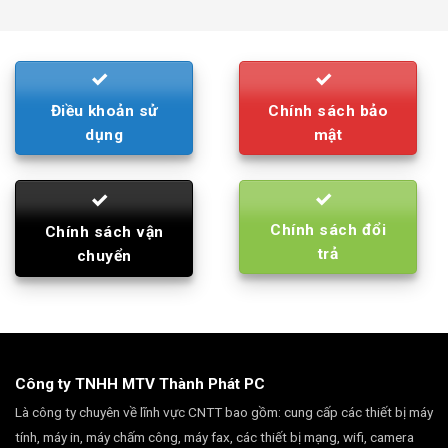
was:
is:
790.000₫.
710.000₫.
Điều khoản sử
Chính sách bảo
dụng
mật
Chính sách đổi
Chính sách vận
trả
chuyển
Công ty TNHH MTV Thành Phát PC
Là công ty chuyên về lĩnh vực CNTT bao gồm: cung cấp các thiết bị máy
tính, máy in, máy chấm công, máy fax, các thiết bị mạng, wifi, camera