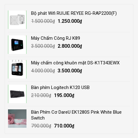
Bộ phát Wifi RUIJIE REYEE RG-RAP2200(F)
Original
Current
1.500.000
1.250.000
₫
₫
price
price
was:
is:
Máy Chấm Công RJ K89
1.500.000₫.
1.250.000₫.
Original
Current
3.500.000
2.800.000
₫
₫
price
price
was:
is:
Máy chấm công khuôn mặt DS-K1T343EWX
3.500.000₫.
2.800.000₫.
Original
Current
4.000.000
3.500.000
₫
₫
price
price
was:
is:
Bàn phím Logitech K120 USB
4.000.000₫.
3.500.000₫.
Original
Current
210.000
195.000
₫
₫
price
price
was:
is:
Bàn Phím Cơ DareU EK1280S Pink White Blue
210.000₫.
195.000₫.
Switch
Original
Current
790.000
710.000
₫
₫
price
price