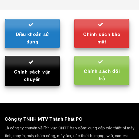
was:
is:
790.000₫.
710.000₫.
Điều khoản sử
Chính sách bảo
dụng
mật
Chính sách đổi
Chính sách vận
trả
chuyển
Công ty TNHH MTV Thành Phát PC
Là công ty chuyên về lĩnh vực CNTT bao gồm: cung cấp các thiết bị máy
tính, máy in, máy chấm công, máy fax, các thiết bị mạng, wifi, camera