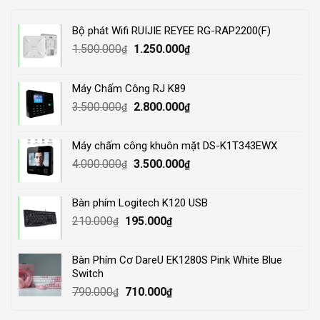
Bộ phát Wifi RUIJIE REYEE RG-RAP2200(F)
Original
Current
1.500.000
1.250.000
₫
₫
price
price
was:
is:
Máy Chấm Công RJ K89
1.500.000₫.
1.250.000₫.
Original
Current
3.500.000
2.800.000
₫
₫
price
price
was:
is:
Máy chấm công khuôn mặt DS-K1T343EWX
3.500.000₫.
2.800.000₫.
Original
Current
4.000.000
3.500.000
₫
₫
price
price
was:
is:
Bàn phím Logitech K120 USB
4.000.000₫.
3.500.000₫.
Original
Current
210.000
195.000
₫
₫
price
price
was:
is:
Bàn Phím Cơ DareU EK1280S Pink White Blue
210.000₫.
195.000₫.
Switch
Original
Current
790.000
710.000
₫
₫
price
price