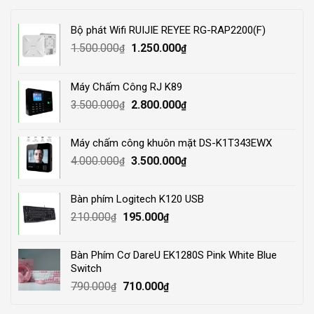
Bộ phát Wifi RUIJIE REYEE RG-RAP2200(F)
Original
Current
1.500.000
1.250.000
₫
₫
price
price
was:
is:
Máy Chấm Công RJ K89
1.500.000₫.
1.250.000₫.
Original
Current
3.500.000
2.800.000
₫
₫
price
price
was:
is:
Máy chấm công khuôn mặt DS-K1T343EWX
3.500.000₫.
2.800.000₫.
Original
Current
4.000.000
3.500.000
₫
₫
price
price
was:
is:
Bàn phím Logitech K120 USB
4.000.000₫.
3.500.000₫.
Original
Current
210.000
195.000
₫
₫
price
price
was:
is:
Bàn Phím Cơ DareU EK1280S Pink White Blue
210.000₫.
195.000₫.
Switch
Original
Current
790.000
710.000
₫
₫
price
price