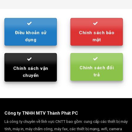
was:
is:
790.000₫.
710.000₫.
Điều khoản sử
Chính sách bảo
dụng
mật
Chính sách đổi
Chính sách vận
trả
chuyển
Công ty TNHH MTV Thành Phát PC
Là công ty chuyên về lĩnh vực CNTT bao gồm: cung cấp các thiết bị máy
tính, máy in, máy chấm công, máy fax, các thiết bị mạng, wifi, camera