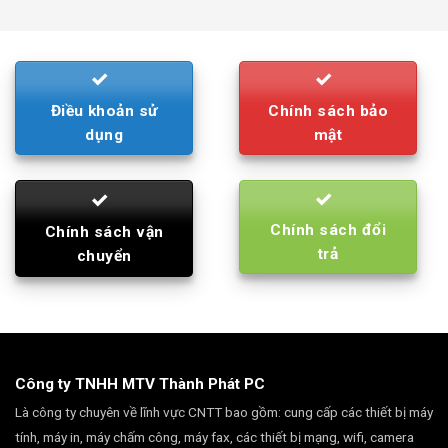
was:
is:
790.000₫.
710.000₫.
Điều khoản sử
Chính sách bảo
dụng
mật
Chính sách đổi
Chính sách vận
trả
chuyển
Công ty TNHH MTV Thành Phát PC
Là công ty chuyên về lĩnh vực CNTT bao gồm: cung cấp các thiết bị máy
tính, máy in, máy chấm công, máy fax, các thiết bị mạng, wifi, camera