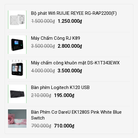
Bộ phát Wifi RUIJIE REYEE RG-RAP2200(F)
Original
Current
1.500.000
1.250.000
₫
₫
price
price
was:
is:
Máy Chấm Công RJ K89
1.500.000₫.
1.250.000₫.
Original
Current
3.500.000
2.800.000
₫
₫
price
price
was:
is:
Máy chấm công khuôn mặt DS-K1T343EWX
3.500.000₫.
2.800.000₫.
Original
Current
4.000.000
3.500.000
₫
₫
price
price
was:
is:
Bàn phím Logitech K120 USB
4.000.000₫.
3.500.000₫.
Original
Current
210.000
195.000
₫
₫
price
price
was:
is:
Bàn Phím Cơ DareU EK1280S Pink White Blue
210.000₫.
195.000₫.
Switch
Original
Current
790.000
710.000
₫
₫
price
price