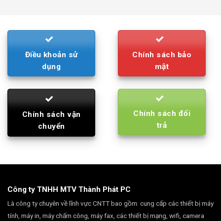
was:
is:
790.000₫.
710.000₫.
Điều khoản sử
Chính sách bảo
dụng
mật
Chính sách đổi
Chính sách vận
trả
chuyển
Công ty TNHH MTV Thành Phát PC
Là công ty chuyên về lĩnh vực CNTT bao gồm: cung cấp các thiết bị máy
tính, máy in, máy chấm công, máy fax, các thiết bị mạng, wifi, camera