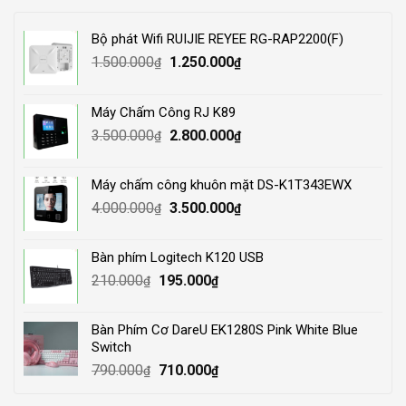
Bộ phát Wifi RUIJIE REYEE RG-RAP2200(F)
Original
Current
1.500.000
1.250.000
₫
₫
price
price
was:
is:
Máy Chấm Công RJ K89
1.500.000₫.
1.250.000₫.
Original
Current
3.500.000
2.800.000
₫
₫
price
price
was:
is:
Máy chấm công khuôn mặt DS-K1T343EWX
3.500.000₫.
2.800.000₫.
Original
Current
4.000.000
3.500.000
₫
₫
price
price
was:
is:
Bàn phím Logitech K120 USB
4.000.000₫.
3.500.000₫.
Original
Current
210.000
195.000
₫
₫
price
price
was:
is:
Bàn Phím Cơ DareU EK1280S Pink White Blue
210.000₫.
195.000₫.
Switch
Original
Current
790.000
710.000
₫
₫
price
price