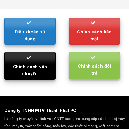
was:
is:
790.000₫.
710.000₫.
Điều khoản sử
Chính sách bảo
dụng
mật
Chính sách đổi
Chính sách vận
trả
chuyển
Công ty TNHH MTV Thành Phát PC
Là công ty chuyên về lĩnh vực CNTT bao gồm: cung cấp các thiết bị máy
tính, máy in, máy chấm công, máy fax, các thiết bị mạng, wifi, camera