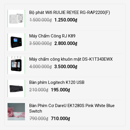
Bộ phát Wifi RUIJIE REYEE RG-RAP2200(F)
Original
Current
1.500.000
1.250.000
₫
₫
price
price
was:
is:
Máy Chấm Công RJ K89
1.500.000₫.
1.250.000₫.
Original
Current
3.500.000
2.800.000
₫
₫
price
price
was:
is:
Máy chấm công khuôn mặt DS-K1T343EWX
3.500.000₫.
2.800.000₫.
Original
Current
4.000.000
3.500.000
₫
₫
price
price
was:
is:
Bàn phím Logitech K120 USB
4.000.000₫.
3.500.000₫.
Original
Current
210.000
195.000
₫
₫
price
price
was:
is:
Bàn Phím Cơ DareU EK1280S Pink White Blue
210.000₫.
195.000₫.
Switch
Original
Current
790.000
710.000
₫
₫
price
price