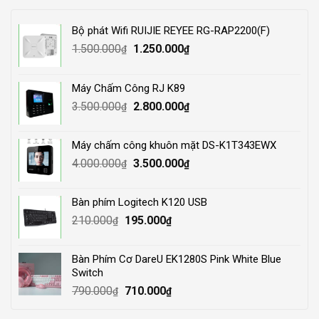
Bộ phát Wifi RUIJIE REYEE RG-RAP2200(F)
Original
Current
1.500.000
1.250.000
₫
₫
price
price
was:
is:
Máy Chấm Công RJ K89
1.500.000₫.
1.250.000₫.
Original
Current
3.500.000
2.800.000
₫
₫
price
price
was:
is:
Máy chấm công khuôn mặt DS-K1T343EWX
3.500.000₫.
2.800.000₫.
Original
Current
4.000.000
3.500.000
₫
₫
price
price
was:
is:
Bàn phím Logitech K120 USB
4.000.000₫.
3.500.000₫.
Original
Current
210.000
195.000
₫
₫
price
price
was:
is:
Bàn Phím Cơ DareU EK1280S Pink White Blue
210.000₫.
195.000₫.
Switch
Original
Current
790.000
710.000
₫
₫
price
price