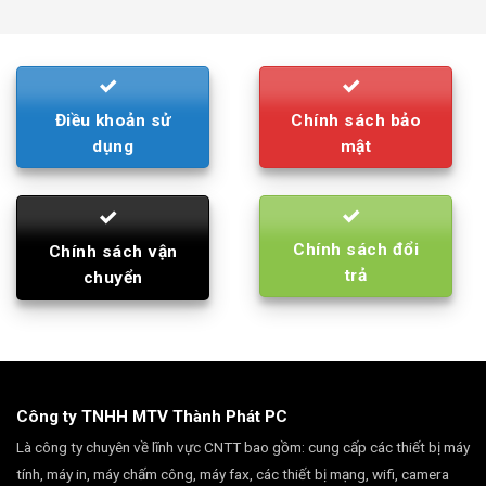
was:
is:
790.000₫.
710.000₫.
Điều khoản sử
Chính sách bảo
dụng
mật
Chính sách đổi
Chính sách vận
trả
chuyển
Công ty TNHH MTV Thành Phát PC
Là công ty chuyên về lĩnh vực CNTT bao gồm: cung cấp các thiết bị máy
tính, máy in, máy chấm công, máy fax, các thiết bị mạng, wifi, camera