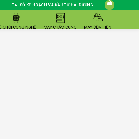
TẠI SỞ KẾ HOẠCH VÀ ĐẦU TƯ HẢI DƯƠNG
Ồ CHƠI CÔNG NGHỆ
MÁY CHẤM CÔNG
MÁY ĐẾM TIỀN