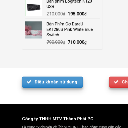
Bàn phím Logitech K120
was:
is:
USB
4.000.000₫.
3.500.000₫.
Original
Current
210.000
195.000
₫
₫
price
price
Bàn Phím Cơ DareU
was:
is:
EK1280S Pink White Blue
210.000₫.
195.000₫.
Switch
Original
Current
790.000
710.000
₫
₫
price
price
was:
is:
790.000₫.
710.000₫.
Điều khoản sử dụng
Ch
Công ty TNHH MTV Thành Phát PC
Là công ty chuyên về lĩnh vực CNTT bao gồm: cung cấp các