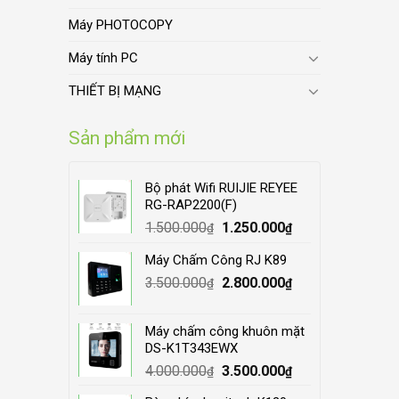
Máy PHOTOCOPY
Máy tính PC
THIẾT BỊ MẠNG
Sản phẩm mới
Bộ phát Wifi RUIJIE REYEE
RG-RAP2200(F)
Original
Current
1.500.000
1.250.000
₫
₫
price
price
Máy Chấm Công RJ K89
was:
is:
Original
Current
3.500.000
1.500.000₫.
2.800.000
1.250.000₫.
₫
₫
price
price
was:
is:
Máy chấm công khuôn mặt
3.500.000₫.
2.800.000₫.
DS-K1T343EWX
Original
Current
4.000.000
3.500.000
₫
₫
price
price