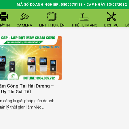
MÃ SỐ DOANH NGHIỆP: 0800975118 - CẤP NGÀY 13/03/2012
ÁY IN
CAMERA
LINH PHỤ KIỆN
THIẾT BỊ MẠNG
DỊCH VỤ
Đ
ấm Công Tại Hải Dương –
 Uy Tín Giá Tốt
 công là giải pháp giúp doanh
n lý thời gian làm việc ...