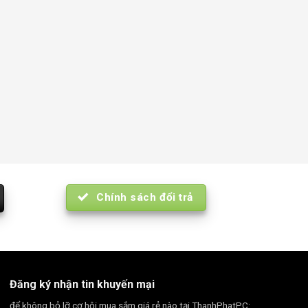
Chính sách đổi trả
Đăng ký nhận tin khuyến mại
để không bỏ lỡ cơ hội mua sắm giá rẻ nào tại ThanhPhatPC: