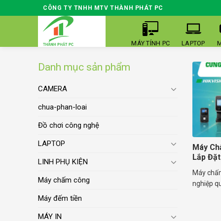
Skip
CÔNG TY TNHH MTV THÀNH PHÁT PC
to
content
MÁY TÍNH PC
LAPTOP
M
Danh mục sản phẩm
CAMERA
chua-phan-loai
Đồ chơi công nghệ
LAPTOP
Máy Ch
Lắp Đặt
LINH PHỤ KIỆN
Máy chấm
Máy chấm công
nghiệp quả
Máy đếm tiền
MÁY IN