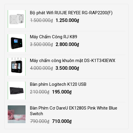
Bộ phát Wifi RUIJIE REYEE RG-RAP2200(F)
Original
Current
1.500.000
1.250.000
₫
₫
price
price
was:
is:
Máy Chấm Công RJ K89
1.500.000₫.
1.250.000₫.
Original
Current
3.500.000
2.800.000
₫
₫
price
price
was:
is:
Máy chấm công khuôn mặt DS-K1T343EWX
3.500.000₫.
2.800.000₫.
Original
Current
4.000.000
3.500.000
₫
₫
price
price
was:
is:
Bàn phím Logitech K120 USB
4.000.000₫.
3.500.000₫.
Original
Current
210.000
195.000
₫
₫
price
price
was:
is:
Bàn Phím Cơ DareU EK1280S Pink White Blue
210.000₫.
195.000₫.
Switch
Original
Current
790.000
710.000
₫
₫
price
price