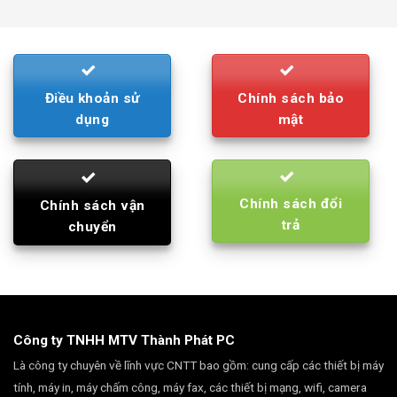
was:
is:
790.000₫.
710.000₫.
Điều khoản sử
Chính sách bảo
dụng
mật
Chính sách đổi
Chính sách vận
trả
chuyển
Công ty TNHH MTV Thành Phát PC
Là công ty chuyên về lĩnh vực CNTT bao gồm: cung cấp các thiết bị máy
tính, máy in, máy chấm công, máy fax, các thiết bị mạng, wifi, camera