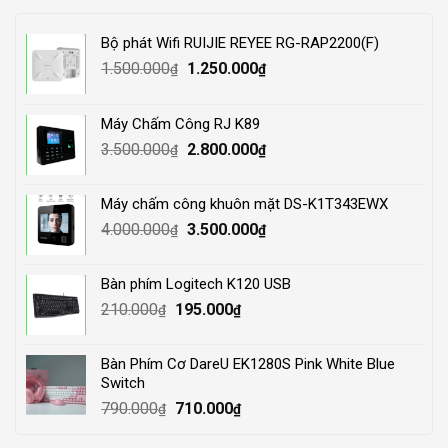
Bộ phát Wifi RUIJIE REYEE RG-RAP2200(F)
Original
Current
1.500.000
1.250.000
₫
₫
price
price
was:
is:
Máy Chấm Công RJ K89
1.500.000₫.
1.250.000₫.
Original
Current
3.500.000
2.800.000
₫
₫
price
price
was:
is:
Máy chấm công khuôn mặt DS-K1T343EWX
3.500.000₫.
2.800.000₫.
Original
Current
4.000.000
3.500.000
₫
₫
price
price
was:
is:
Bàn phím Logitech K120 USB
4.000.000₫.
3.500.000₫.
Original
Current
210.000
195.000
₫
₫
price
price
was:
is:
Bàn Phím Cơ DareU EK1280S Pink White Blue
210.000₫.
195.000₫.
Switch
Original
Current
790.000
710.000
₫
₫
price
price