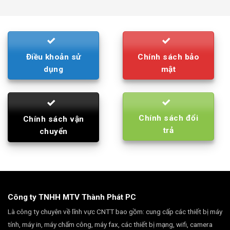
was:
is:
790.000₫.
710.000₫.
Điều khoản sử
Chính sách bảo
dụng
mật
Chính sách đổi
Chính sách vận
trả
chuyển
Công ty TNHH MTV Thành Phát PC
Là công ty chuyên về lĩnh vực CNTT bao gồm: cung cấp các thiết bị máy
tính, máy in, máy chấm công, máy fax, các thiết bị mạng, wifi, camera