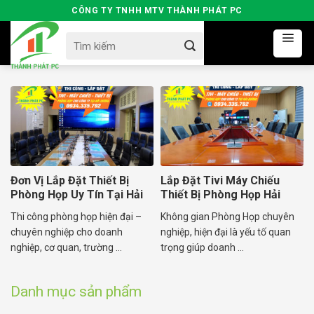
Skip
CÔNG TY TNHH MTV THÀNH PHÁT PC
to
Search
content
for:
Đơn Vị Lắp Đặt Thiết Bị
Lắp Đặt Tivi Máy Chiếu
Phòng Họp Uy Tín Tại Hải
Thiết Bị Phòng Họp Hải
Dương
Dương
Thi công phòng họp hiện đại –
Không gian Phòng Họp chuyên
chuyên nghiệp cho doanh
nghiệp, hiện đại là yếu tố quan
nghiệp, cơ quan, trường ...
trọng giúp doanh ...
Danh mục sản phẩm