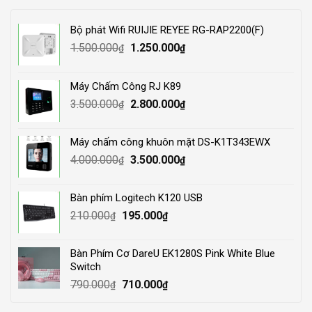
Bộ phát Wifi RUIJIE REYEE RG-RAP2200(F)
Original
Current
1.500.000
1.250.000
₫
₫
price
price
was:
is:
Máy Chấm Công RJ K89
1.500.000₫.
1.250.000₫.
Original
Current
3.500.000
2.800.000
₫
₫
price
price
was:
is:
Máy chấm công khuôn mặt DS-K1T343EWX
3.500.000₫.
2.800.000₫.
Original
Current
4.000.000
3.500.000
₫
₫
price
price
was:
is:
Bàn phím Logitech K120 USB
4.000.000₫.
3.500.000₫.
Original
Current
210.000
195.000
₫
₫
price
price
was:
is:
Bàn Phím Cơ DareU EK1280S Pink White Blue
210.000₫.
195.000₫.
Switch
Original
Current
790.000
710.000
₫
₫
price
price