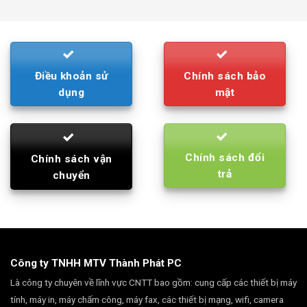
was:
is:
790.000₫.
710.000₫.
Điều khoản sử
Chính sách bảo
dụng
mật
Chính sách đổi
Chính sách vận
trả
chuyển
Công ty TNHH MTV Thành Phát PC
Là công ty chuyên về lĩnh vực CNTT bao gồm: cung cấp các thiết bị máy
tính, máy in, máy chấm công, máy fax, các thiết bị mạng, wifi, camera