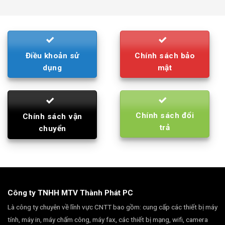
was:
is:
790.000₫.
710.000₫.
Điều khoản sử
Chính sách bảo
dụng
mật
Chính sách đổi
Chính sách vận
trả
chuyển
Công ty TNHH MTV Thành Phát PC
Là công ty chuyên về lĩnh vực CNTT bao gồm: cung cấp các thiết bị máy
tính, máy in, máy chấm công, máy fax, các thiết bị mạng, wifi, camera