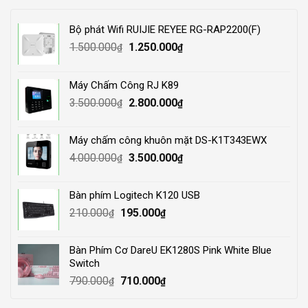
Bộ phát Wifi RUIJIE REYEE RG-RAP2200(F)
Original
Current
1.500.000
1.250.000
₫
₫
price
price
was:
is:
Máy Chấm Công RJ K89
1.500.000₫.
1.250.000₫.
Original
Current
3.500.000
2.800.000
₫
₫
price
price
was:
is:
Máy chấm công khuôn mặt DS-K1T343EWX
3.500.000₫.
2.800.000₫.
Original
Current
4.000.000
3.500.000
₫
₫
price
price
was:
is:
Bàn phím Logitech K120 USB
4.000.000₫.
3.500.000₫.
Original
Current
210.000
195.000
₫
₫
price
price
was:
is:
Bàn Phím Cơ DareU EK1280S Pink White Blue
210.000₫.
195.000₫.
Switch
Original
Current
790.000
710.000
₫
₫
price
price