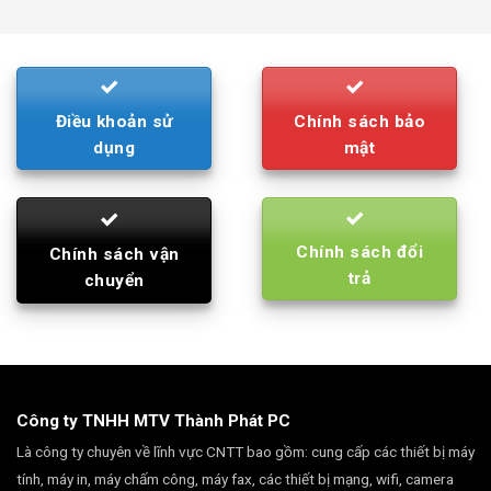
was:
is:
790.000₫.
710.000₫.
Điều khoản sử
Chính sách bảo
dụng
mật
Chính sách đổi
Chính sách vận
trả
chuyển
Công ty TNHH MTV Thành Phát PC
Là công ty chuyên về lĩnh vực CNTT bao gồm: cung cấp các thiết bị máy
tính, máy in, máy chấm công, máy fax, các thiết bị mạng, wifi, camera