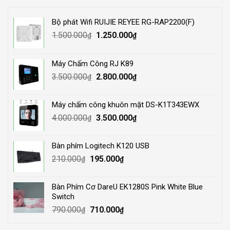
Bộ phát Wifi RUIJIE REYEE RG-RAP2200(F)
Original
Current
1.500.000
1.250.000
₫
₫
price
price
was:
is:
Máy Chấm Công RJ K89
1.500.000₫.
1.250.000₫.
Original
Current
3.500.000
2.800.000
₫
₫
price
price
was:
is:
Máy chấm công khuôn mặt DS-K1T343EWX
3.500.000₫.
2.800.000₫.
Original
Current
4.000.000
3.500.000
₫
₫
price
price
was:
is:
Bàn phím Logitech K120 USB
4.000.000₫.
3.500.000₫.
Original
Current
210.000
195.000
₫
₫
price
price
was:
is:
Bàn Phím Cơ DareU EK1280S Pink White Blue
210.000₫.
195.000₫.
Switch
Original
Current
790.000
710.000
₫
₫
price
price