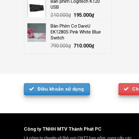
Bàn phím Logitech K120
was:
is:
USB
4.000.000₫.
3.500.000₫.
Original
Current
210.000
195.000
₫
₫
price
price
Bàn Phím Cơ DareU
was:
is:
EK1280S Pink White Blue
210.000₫.
195.000₫.
Switch
Original
Current
790.000
710.000
₫
₫
price
price
was:
is:
790.000₫.
710.000₫.
Điều khoản sử dụng
Ch
Công ty TNHH MTV Thành Phát PC
Là công ty chuyên về lĩnh vực CNTT bao gồm: cung cấp các