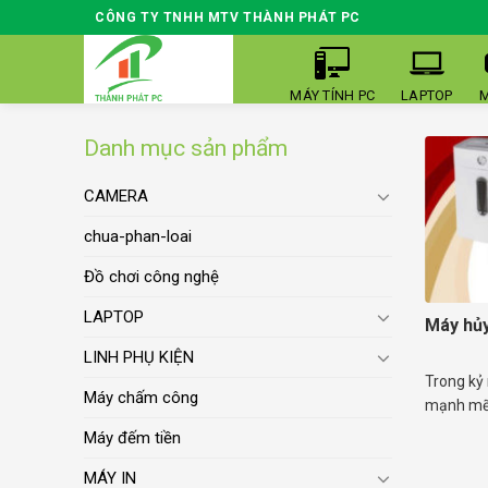
Skip
CÔNG TY TNHH MTV THÀNH PHÁT PC
to
content
MÁY TÍNH PC
LAPTOP
M
Danh mục sản phẩm
CAMERA
chua-phan-loai
Đồ chơi công nghệ
LAPTOP
Máy hủy 
LINH PHỤ KIỆN
Trong kỷ
Máy chấm công
mạnh mẽ n
Máy đếm tiền
MÁY IN