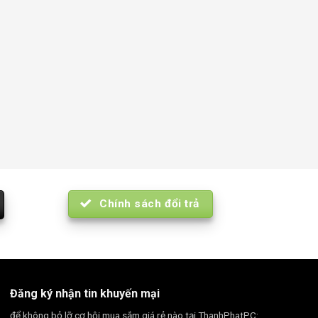
Chính sách đổi trả
Đăng ký nhận tin khuyến mại
để không bỏ lỡ cơ hội mua sắm giá rẻ nào tại ThanhPhatPC: