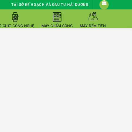
TẠI SỞ KẾ HOẠCH VÀ ĐẦU TƯ HẢI DƯƠNG
Ồ CHƠI CÔNG NGHỆ
MÁY CHẤM CÔNG
MÁY ĐẾM TIỀN