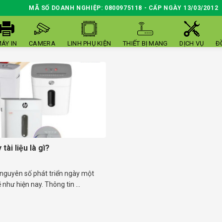
MÃ SỐ DOANH NGHIỆP: 0800975118 - CẤP NGÀY 13/03/2012
ÁY IN
CAMERA
LINH PHỤ KIỆN
THIẾT BỊ MẠNG
DỊCH VỤ
Đ
tài liệu là gì?
 nguyên số phát triển ngày một
hư hiện nay. Thông tin ...