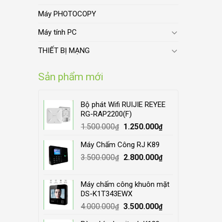
Máy PHOTOCOPY
Máy tính PC
THIẾT BỊ MẠNG
Sản phẩm mới
Bộ phát Wifi RUIJIE REYEE
RG-RAP2200(F)
Original
Current
1.500.000
1.250.000
₫
₫
price
price
Máy Chấm Công RJ K89
was:
is:
Original
Current
3.500.000
1.500.000₫.
2.800.000
1.250.000₫.
₫
₫
price
price
was:
is:
Máy chấm công khuôn mặt
3.500.000₫.
2.800.000₫.
DS-K1T343EWX
Original
Current
4.000.000
3.500.000
₫
₫
price
price