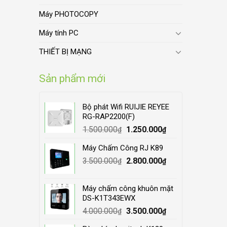
Máy PHOTOCOPY
Máy tính PC
THIẾT BỊ MẠNG
Sản phẩm mới
Bộ phát Wifi RUIJIE REYEE
RG-RAP2200(F)
Original
Current
1.500.000
1.250.000
₫
₫
price
price
Máy Chấm Công RJ K89
was:
is:
Original
Current
3.500.000
1.500.000₫.
2.800.000
1.250.000₫.
₫
₫
price
price
was:
is:
Máy chấm công khuôn mặt
3.500.000₫.
2.800.000₫.
DS-K1T343EWX
Original
Current
4.000.000
3.500.000
₫
₫
price
price