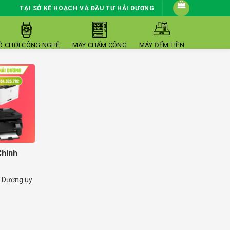
TẠI SỞ KẾ HOẠCH VÀ ĐẦU TƯ HẢI DƯƠNG
Ồ CHƠI CÔNG NGHỆ
MÁY CHẤM CÔNG
MÁY ĐẾM TIỀN
Chính
i Dương uy