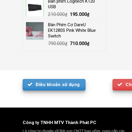
Bàn phím Logitech K120
was:
is:
USB
4.000.000₫.
3.500.000₫.
Original
Current
210.000
195.000
₫
₫
price
price
Bàn Phím Cơ DareU
was:
is:
EK1280S Pink White Blue
210.000₫.
195.000₫.
Switch
Original
Current
790.000
710.000
₫
₫
price
price
was:
is:
790.000₫.
710.000₫.
Điều khoản sử dụng
Ch
Công ty TNHH MTV Thành Phát PC
Là công ty chuyên về lĩnh vực CNTT bao gồm: cung cấp các