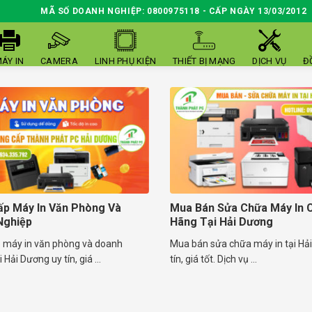
MÃ SỐ DOANH NGHIỆP: 0800975118 - CẤP NGÀY 13/03/2012
ÁY IN
CAMERA
LINH PHỤ KIỆN
THIẾT BỊ MẠNG
DỊCH VỤ
Đ
p Máy In Văn Phòng Và
Mua Bán Sửa Chữa Máy In 
Nghiệp
Hãng Tại Hải Dương
 máy in văn phòng và doanh
Mua bán sửa chữa máy in tại Hả
 Hải Dương uy tín, giá ...
tín, giá tốt. Dịch vụ ...