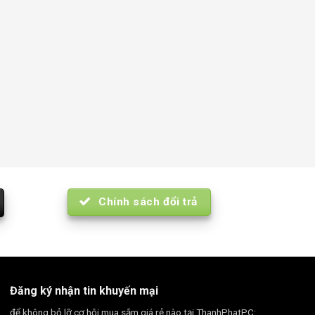
Chính sách đổi trả
Đăng ký nhận tin khuyến mại
để không bỏ lỡ cơ hội mua sắm giá rẻ nào tại ThanhPhatPC: