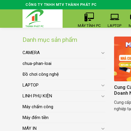
Skip
CÔNG TY TNHH MTV THÀNH PHÁT PC
to
content
MÁY TÍNH PC
LAPTOP
M
Danh mục sản phẩm
CAMERA
chua-phan-loai
Đồ chơi công nghệ
LAPTOP
Cung Cấ
Doanh 
LINH PHỤ KIỆN
Cung cấp
Máy chấm công
nghiệp tại
Máy đếm tiền
MÁY IN