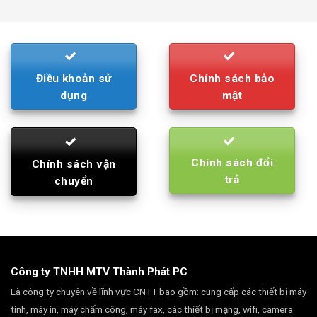
was:
is:
790.000₫.
710.000₫.
Điều khoản sử
Chính sách bảo
dụng
mật
Chính sách đổi
Chính sách vận
trả
chuyển
Công ty TNHH MTV Thành Phát PC
Là công ty chuyên về lĩnh vực CNTT bao gồm: cung cấp các thiết bị máy
tính, máy in, máy chấm công, máy fax, các thiết bị mạng, wifi, camera