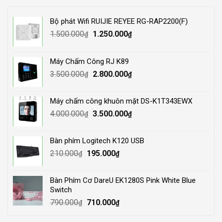
Bộ phát Wifi RUIJIE REYEE RG-RAP2200(F)
Original
Current
1.500.000
1.250.000
₫
₫
price
price
was:
is:
Máy Chấm Công RJ K89
1.500.000₫.
1.250.000₫.
Original
Current
3.500.000
2.800.000
₫
₫
price
price
was:
is:
Máy chấm công khuôn mặt DS-K1T343EWX
3.500.000₫.
2.800.000₫.
Original
Current
4.000.000
3.500.000
₫
₫
price
price
was:
is:
Bàn phím Logitech K120 USB
4.000.000₫.
3.500.000₫.
Original
Current
210.000
195.000
₫
₫
price
price
was:
is:
Bàn Phím Cơ DareU EK1280S Pink White Blue
210.000₫.
195.000₫.
Switch
Original
Current
790.000
710.000
₫
₫
price
price