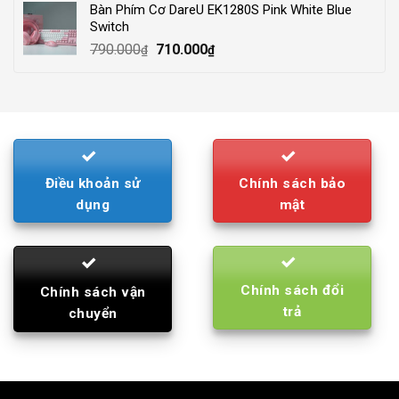
Bàn Phím Cơ DareU EK1280S Pink White Blue
210.000₫.
195.000₫.
Switch
Original
Current
790.000
710.000
₫
₫
price
price
was:
is:
790.000₫.
710.000₫.
Điều khoản sử
Chính sách bảo
dụng
mật
Chính sách đổi
Chính sách vận
trả
chuyển