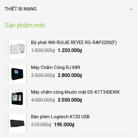
THIẾT BỊ MẠNG
Sản phẩm mới
Bộ phát Wifi RUIJIE REYEE RG-RAP2200(F)
Original
Current
1.500.000
1.250.000
₫
₫
price
price
was:
is:
Máy Chấm Công RJ K89
1.500.000₫.
1.250.000₫.
Original
Current
3.500.000
2.800.000
₫
₫
price
price
was:
is:
Máy chấm công khuôn mặt DS-K1T343EWX
3.500.000₫.
2.800.000₫.
Original
Current
4.000.000
3.500.000
₫
₫
price
price
was:
is:
Bàn phím Logitech K120 USB
4.000.000₫.
3.500.000₫.
Original
Current
210.000
195.000
₫
₫
price
price
was:
is: