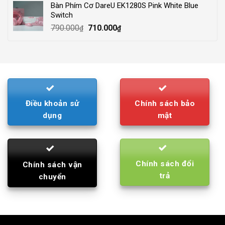
Bàn Phím Cơ DareU EK1280S Pink White Blue
210.000₫.
195.000₫.
Switch
Original
Current
790.000
710.000
₫
₫
price
price
was:
is:
790.000₫.
710.000₫.
Điều khoản sử
Chính sách bảo
dụng
mật
Chính sách đổi
Chính sách vận
trả
chuyển