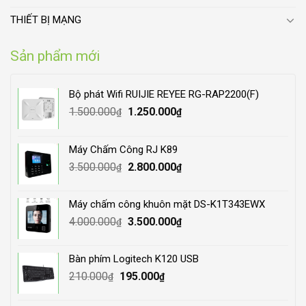
THIẾT BỊ MẠNG
Sản phẩm mới
Bộ phát Wifi RUIJIE REYEE RG-RAP2200(F)
Original
Current
1.500.000
1.250.000
₫
₫
price
price
was:
is:
Máy Chấm Công RJ K89
1.500.000₫.
1.250.000₫.
Original
Current
3.500.000
2.800.000
₫
₫
price
price
was:
is:
Máy chấm công khuôn mặt DS-K1T343EWX
3.500.000₫.
2.800.000₫.
Original
Current
4.000.000
3.500.000
₫
₫
price
price
was:
is:
Bàn phím Logitech K120 USB
4.000.000₫.
3.500.000₫.
Original
Current
210.000
195.000
₫
₫
price
price
was:
is: