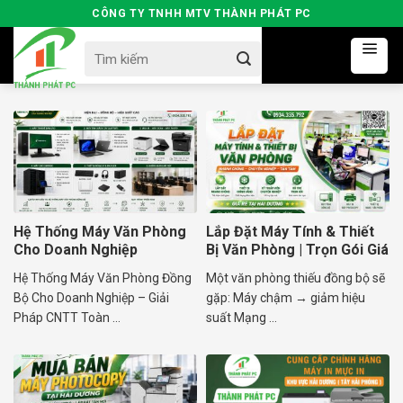
Skip
CÔNG TY TNHH MTV THÀNH PHÁT PC
to
Search
content
for:
Hệ Thống Máy Văn Phòng
Lắp Đặt Máy Tính & Thiết
Cho Doanh Nghiệp
Bị Văn Phòng | Trọn Gói Giá
Tốt
Hệ Thống Máy Văn Phòng Đồng
Một văn phòng thiếu đồng bộ sẽ
Bộ Cho Doanh Nghiệp – Giải
gặp: Máy chậm → giảm hiệu
Pháp CNTT Toàn ...
suất Mạng ...